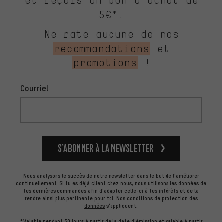
et reçois un bon d'achat de
5€*.
Ne rate aucune de nos
recommandations
et
promotions
!
Courriel
S’abonner à la newsletter
Nous analysons le succès de notre newsletter dans le but de l'améliorer
continuellement. Si tu es déjà client chez nous, nous utilisons les données de
tes dernières commandes afin d'adapter celle-ci à tes intérêts et de la
rendre ainsi plus pertinente pour toi.
Nos
conditions de protection des
données
s'appliquent.
*Valable pendant 30 jours à partir de la date d'émission et valable à partir