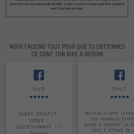
d'un montant de commande de 60€. Le bon d'achat ne peut pas être combiné
avec d'autres actions.
NOUS FAISONS TOUT POUR QUE TU OBTIENNES
CE DONT TON BIKE A BESOIN
facebook
Guy B.
Chris C.
Note moyenne : 5 sur 5
Note moyenne : 
Super réactif,
Service client irrép
les vendeurs pren
sympa !
peine d'écouter la d
Sportivement !!!
font l'effort de 
Guyges