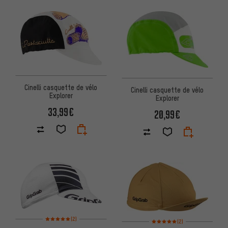
Cinelli casquette de vélo
Cinelli casquette de vélo
Explorer
Explorer
33,99€
20,99€
Note moyenne : 5 sur 5 d'après 2 avis
(2)
Note moyenne : 5 sur 5 d'après
(2)