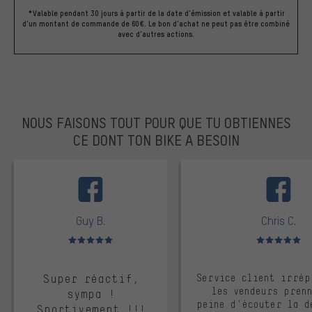
*Valable pendant 30 jours à partir de la date d'émission et valable à partir
d'un montant de commande de 60€. Le bon d'achat ne peut pas être combiné
avec d'autres actions.
NOUS FAISONS TOUT POUR QUE TU OBTIENNES
CE DONT TON BIKE A BESOIN
facebook
Guy B.
Chris C.
Note moyenne : 5 sur 5
Note moyenne : 
Super réactif,
Service client irrép
les vendeurs pren
sympa !
peine d'écouter la d
Sportivement !!!