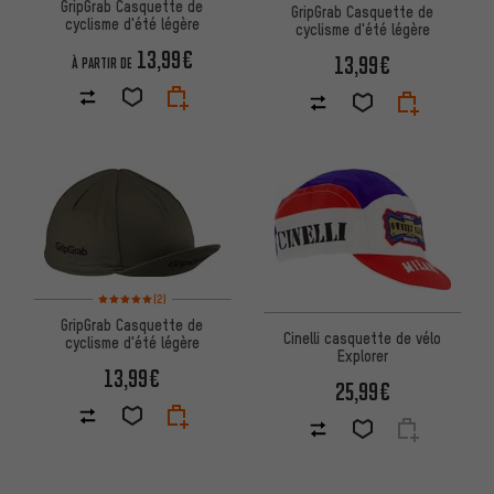
GripGrab Casquette de
GripGrab Casquette de
cyclisme d'été légère
cyclisme d'été légère
13,99€
13,99€
À PARTIR DE
Note moyenne : 5 sur 5 d'après 2 avis
(2)
GripGrab Casquette de
Cinelli casquette de vélo
cyclisme d'été légère
Explorer
13,99€
25,99€