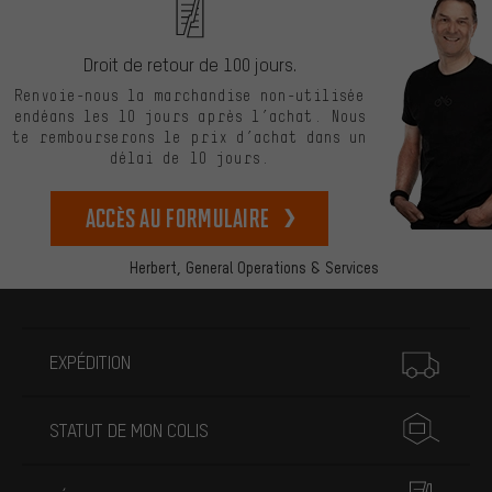
Droit de retour de 100 jours.
Renvoie-nous la marchandise non-utilisée
endéans les 10 jours après l’achat. Nous
te rembourserons le prix d’achat dans un
délai de 10 jours.
Accès au formulaire
Herbert,
General Operations & Services
Plus d'informations
EXPÉDITION
STATUT DE MON COLIS