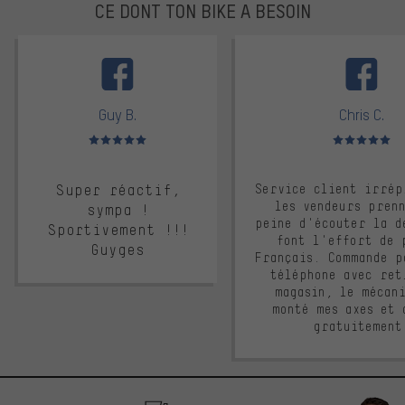
CE DONT TON BIKE A BESOIN
facebook
Guy B.
Chris C.
Note moyenne : 5 sur 5
Note moyenne : 
Super réactif,
Service client irrép
les vendeurs pren
sympa !
peine d'écouter la d
Sportivement !!!
font l'effort de 
Guyges
Français. Commande p
téléphone avec ret
magasin, le mécan
monté mes axes et 
gratuitement