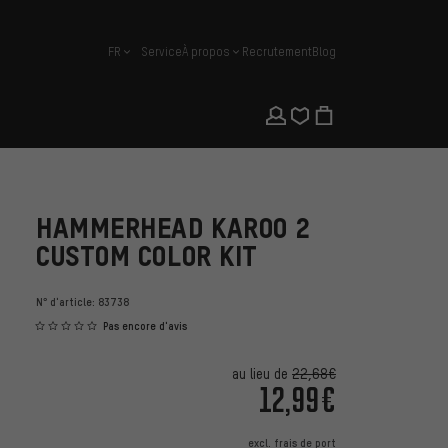
FR
Service
À propos
Recrutement
Blog
français
HAMMERHEAD KAROO 2
CUSTOM COLOR KIT
N° d'article:
83738
Pas encore d'avis
au lieu de
22,68€
12,99€
excl.
frais de port