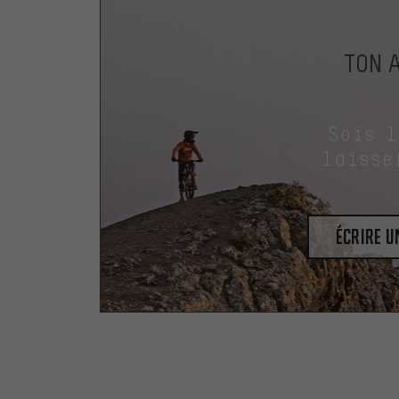
TON 
Sois 
laisse
Écrire 