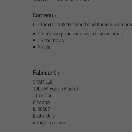
Contenu :
Custom Color Kit Hammerhead Karoo 2, compren
1 x housse pour compteur d'entraînement
1 x tournevis
2 x vis
Fabricant :
SRAM LLC
1000 W. Fulton Market
4th Floor
Chicago
IL 60607
États-Unis
info@sram.com