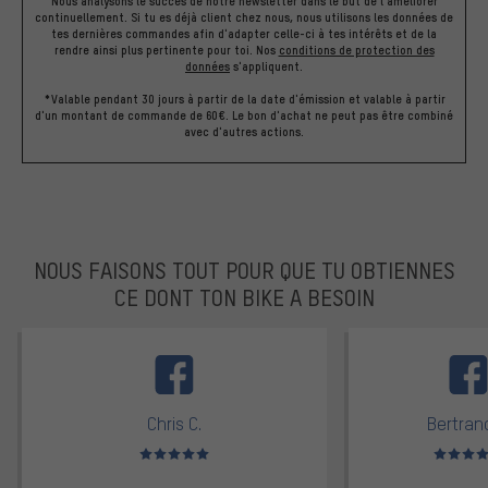
Nous analysons le succès de notre newsletter dans le but de l'améliorer
continuellement. Si tu es déjà client chez nous, nous utilisons les données de
tes dernières commandes afin d'adapter celle-ci à tes intérêts et de la
rendre ainsi plus pertinente pour toi.
Nos
conditions de protection des
données
s'appliquent.
*Valable pendant 30 jours à partir de la date d'émission et valable à partir
d'un montant de commande de 60€. Le bon d'achat ne peut pas être combiné
avec d'autres actions.
NOUS FAISONS TOUT POUR QUE TU OBTIENNES
CE DONT TON BIKE A BESOIN
facebook
Chris C.
Bertrand
Note moyenne : 5 sur 5
Note moyen