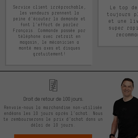
Service client irréprochable,
Le top de
les vendeurs prennent la
toujours p
peine d'écouter la demande et
et une li
font l'effort de parler
super rap
Français. Commande passée par
recomma
téléphone avec retrait en
magasin, le mécanicien a
monté mes axes et disques
gratuitement!
Droit de retour de 100 jours.
Renvoie-nous la marchandise non-utilisée
endéans les 10 jours après l’achat. Nous
te rembourserons le prix d’achat dans un
délai de 10 jours.