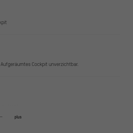
kpit
n Aufgeräumtes Cockpit unverzichtbar.
zu fragil.
plus