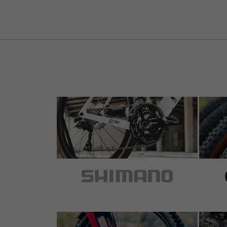
Article
: black | paire
passt zusammen, ganz toll
5 sur 5 étoiles
de John L.
au 13.01.2015
Article
: black | paire
Waren erforderlich für ein aufgeräumtes Co
5 sur 5 étoiles
de Philipp G.
au 04.06.2014
Article
: black | paire
Sehr praktisch. Die Hebelklemmen für die T
aussieht. Die Installation ist denkbar einfa
auch für X7 Trigger kompatibel.
Preis und Lieferzeit waren bei bike-compon