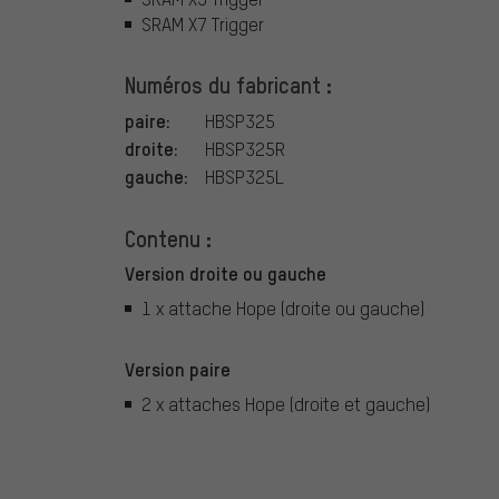
SRAM X7 Trigger
Numéros du fabricant :
paire:
HBSP325
droite:
HBSP325R
gauche:
HBSP325L
Contenu :
Version droite ou gauche
1 x attache Hope (droite ou gauche)
Version paire
2 x attaches Hope (droite et gauche)