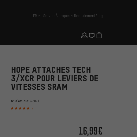
FR
Service
À propos
Recrutement
Blog
français
HOPE ATTACHES TECH
3/XCR POUR LEVIERS DE
VITESSES SRAM
N° d'article:
37821
7
16,99€