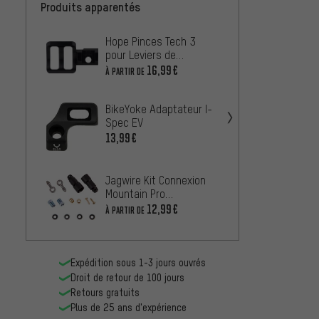
Produits apparentés
Hope Pinces Tech 3
Proble
pour Leviers de
Adapt
Vitesses Shimano I-
16,99€
46,99
À PARTIR DE
Spec II / I-Spec EV
BikeYoke Adaptateur I-
Tricks
Spec EV
d'Inte
Shima
13,99€
28,99
SRAM K
Jagwire Kit Connexion
d’étri
Mountain Pro
Ultima
16,99
Adaptateur Quick-Fit™
12,99€
À PARTIR DE
A1
p. Conduite de Frein
Expédition sous 1-3 jours ouvrés
Droit de retour de 100 jours
Retours gratuits
Plus de 25 ans d'expérience