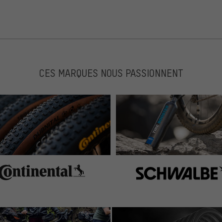
CES MARQUES NOUS PASSIONNENT
ckpit
ech 3 Hebel sorgen dafür, dass das Cockpit aufgeräumt
ch und dauert nur ein paar Minuten. Die Hebelklemmen sind
ents super!