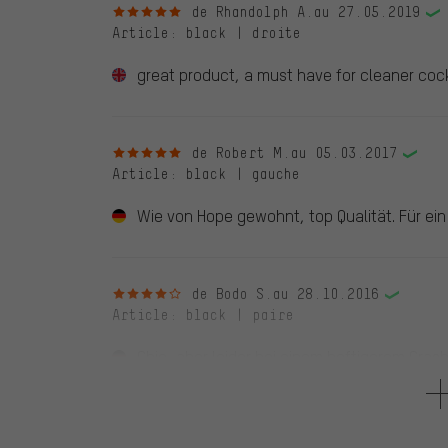
5 sur 5 étoiles
de Rhandolph A.
au 27.05.2019
Article
: black | droite
great product, a must have for cleaner coc
5 sur 5 étoiles
de Robert M.
au 05.03.2017
Article
: black | gauche
Wie von Hope gewohnt, top Qualität. Für ei
4 sur 5 étoiles
de Bodo S.
au 28.10.2016
Article
: black | paire
Chic, aber leider bei einem heftigerem Crash 
5 sur 5 étoiles
de Martin R.
au 22.11.2015