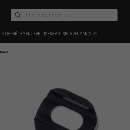
TELIER
VÊTEMENTS
VÉLOS
ENFANTS
GRAVEL
MARQUES
chées