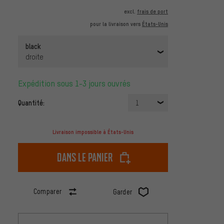
excl.
frais de port
pour la livraison vers
États-Unis
black
droite
Expédition sous 1-3 jours ouvrés
Quantité:
1
Livraison impossible à États-Unis
dans le panier
Comparer
Garder