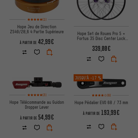
Note moyenne : 5 sur 5 d'après 1 avis
(1)
Hope Jeu de Direction
ZS49/28,6 4 Partie Supérieure
Hope Set de Roues Pro 5 +
Fortus 35 Disc Center Lock
42,99€
À PARTIR DE
27,5" Boost
339,00€
JUSQU’À
-17 %
Note moyenne : 5 sur 5 d'après 3 avis
Note moyenne : 4 sur 5 d'après
(3)
(6)
Hope Télécommande au Guidon
Hope Pédalier EVO 68 / 73 mm
Dropper Lever
193,99€
À PARTIR DE
54,99€
À PARTIR DE