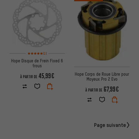
Note moyenne : 5 sur 5 d'après 1 avis
(1)
Hope Disque de Frein Fixed 6
trous
Hope Corps de Roue Libre pour
45,99€
À PARTIR DE
Moyeux Pro 2 Evo
67,99€
À PARTIR DE
Page suivante