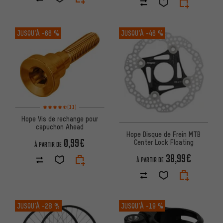
JUSQU’À
-66 %
JUSQU’À
-46 %
Note moyenne : 4,5 sur 5 d'après 11 avis
(11)
Hope Vis de rechange pour
capuchon Ahead
Hope Disque de Frein MTB
0,99€
Center Lock Floating
À PARTIR DE
38,99€
À PARTIR DE
JUSQU’À
-28 %
JUSQU’À
-19 %