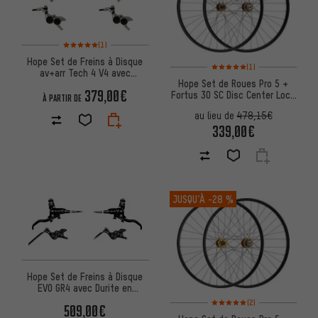
Note moyenne : 5 sur 5 d'après 1 avis
(1)
Hope Set de Freins à Disque
Note moyenne : 5 sur 5 d'après
(1)
av+arr Tech 4 V4 avec
Hope Set de Roues Pro 5 +
Conduite Synthétique
379,00€
Fortus 30 SC Disc Center Lock
À PARTIR DE
29" Boost
au lieu de
478,15€
339,00€
JUSQU’À
-28 %
Hope Set de Freins à Disque
EVO GR4 avec Durite en
Plastique
Note moyenne : 5 sur 5 d'après
(2)
509,00€