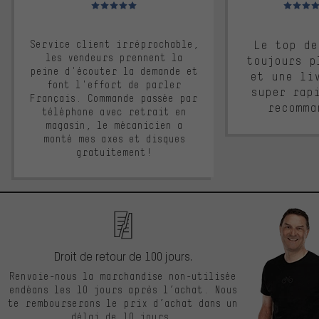
Note moyenne : 5 sur 5
Note moyen
Service client irréprochable,
Le top de
les vendeurs prennent la
toujours p
peine d'écouter la demande et
et une li
font l'effort de parler
super rap
Français. Commande passée par
recomma
téléphone avec retrait en
magasin, le mécanicien a
monté mes axes et disques
gratuitement!
Droit de retour de 100 jours.
Renvoie-nous la marchandise non-utilisée
endéans les 10 jours après l’achat. Nous
te rembourserons le prix d’achat dans un
délai de 10 jours.