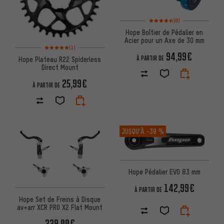
Note moyenne : 4,5 sur 5 d'aprè
(8)
Hope Boîtier de Pédalier en
Acier pour un Axe de 30 mm
Note moyenne : 5 sur 5 d'après 1 avis
(1)
94,99€
À PARTIR DE
Hope Plateau R22 Spiderless
Direct Mount
25,99€
À PARTIR DE
JUSQU’À
-39 %
Hope Pédalier EVO 83 mm
142,99€
À PARTIR DE
Hope Set de Freins à Disque
av+arr XCR PRO X2 Flat Mount
339,00€