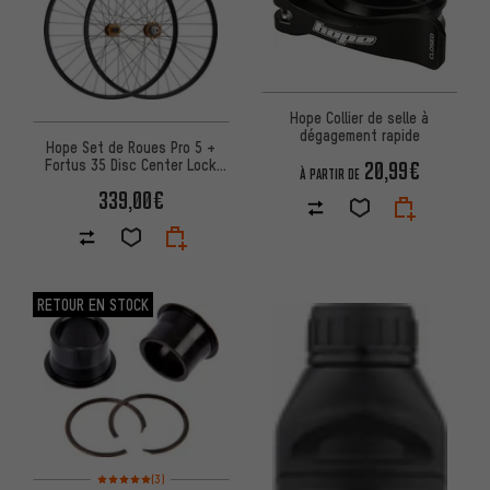
Hope Collier de selle à
dégagement rapide
Hope Set de Roues Pro 5 +
Fortus 35 Disc Center Lock
20,99€
À PARTIR DE
27,5" Boost
339,00€
RETOUR EN STOCK
Note moyenne : 5 sur 5 d'après 3 avis
(3)