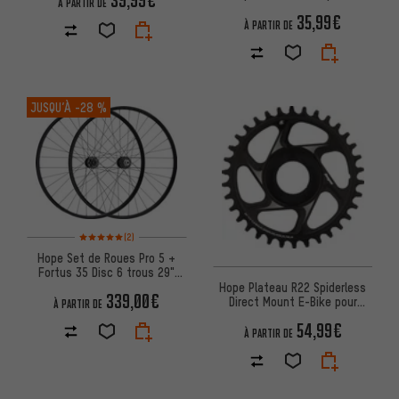
39,99€
À PARTIR DE
35,99€
À PARTIR DE
JUSQU’À
-28 %
Note moyenne : 5 sur 5 d'après 2 avis
(2)
Hope Set de Roues Pro 5 +
Fortus 35 Disc 6 trous 29"
Boost
Hope Plateau R22 Spiderless
339,00€
Direct Mount E-Bike pour
À PARTIR DE
Shimano EP8/E8000
54,99€
À PARTIR DE