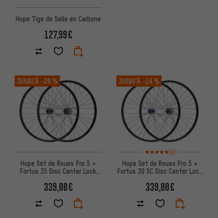
Hope Tige de Selle en Carbone
127,99€
JUSQU’À
-29 %
JUSQU’À
-19 %
Note moyenne : 5 sur 5 d'après
(1)
Hope Set de Roues Pro 5 +
Hope Set de Roues Pro 5 +
Fortus 35 Disc Center Lock
Fortus 30 SC Disc Center Lock
27,5" Boost
29" Boost
339,00€
339,00€