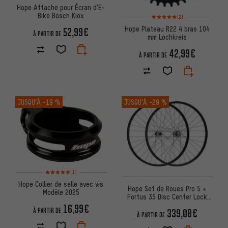
Hope Attache pour Écran d'E-
Bike Bosch Kiox
Note moyenne : 5 sur 5 d'après
(2)
Hope Plateau R22 4 bras 104
52,99€
À PARTIR DE
mm Lochkreis
42,99€
À PARTIR DE
JUSQU’À
-19 %
JUSQU’À
-29 %
Note moyenne : 5 sur 5 d'après 1 avis
(1)
Hope Collier de selle avec vis
Hope Set de Roues Pro 5 +
Modèle 2025
Fortus 35 Disc Center Lock
27,5" Boost
16,99€
339,00€
À PARTIR DE
À PARTIR DE