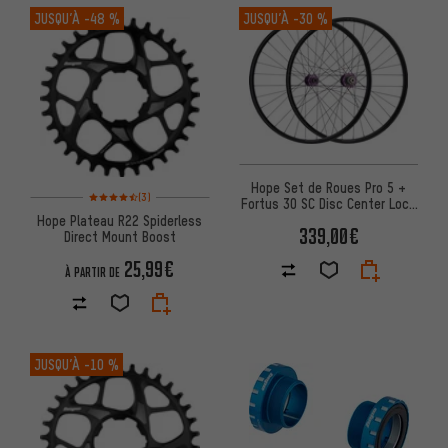
JUSQU’À
-48 %
JUSQU’À
-30 %
Hope Set de Roues Pro 5 +
Note moyenne : 4,5 sur 5 d'après 3 avis
(3)
Fortus 30 SC Disc Center Lock
27,5" Boost
Hope Plateau R22 Spiderless
339,00€
Direct Mount Boost
25,99€
À PARTIR DE
JUSQU’À
-10 %