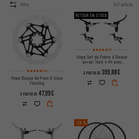
filtre
347 article
ARTICLES
RETOUR EN STOCK
Note moyenne : 5 sur 5 d'après
(2)
Hope Set de Freins à Disque
av+arr Tech 4 V4 avec
Conduite en Acier Flex
Note moyenne : 5 sur 5 d'après 44 avis
399,00€
(44)
À PARTIR DE
Hope Disque de Frein 6 trous
Floating
47,99€
À PARTIR DE
-29 %