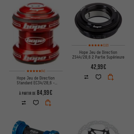
Note moyenne : 5 sur 5 d'après 
(12)
Hope Jeu de Direction
ZS44/28,6 2 Partie Supérieure
42,99€
Note moyenne : 5 sur 5 d'après 4 avis
(4)
Hope Jeu de Direction
Standard EC34/28,6 -
EC34/30
84,99€
À PARTIR DE