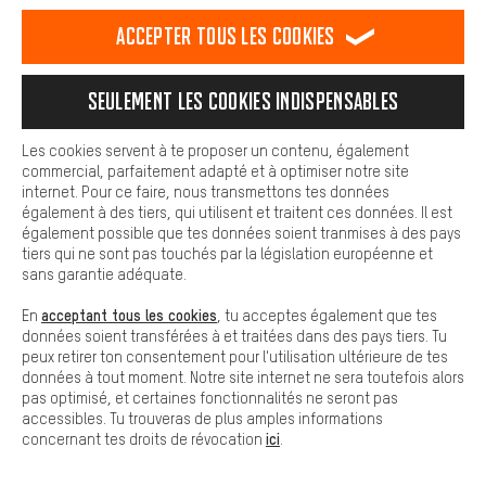
est plus confortable. Avec les cookies de confort, nous
établissons des liens avec des plateformes de médias sociaux.
Accepter tous les cookies
Nous pouvons ainsi mettre à ta disposition d'autres contenus et
LIVRAISON RAPIDE
informations utiles. De plus, tu as la possibilité d'utiliser des
services supplémentaires qui te permettent de trouver plus
Seulement les cookies indispensables
facilement les bons produits. Par exemple, nous proposons une
fonction de chat qui permet de répondre rapidement et
facilement aux questions.
Les cookies servent à te proposer un contenu, également
commercial, parfaitement adapté et à optimiser notre site
Cookies de base
internet. Pour ce faire, nous transmettons tes données
Laisse-toi conseiller
Les cookies de base garantissent que tu puisses utiliser les
également à des tiers, qui utilisent et traitent ces données. Il est
fonctions de notre site web.
également possible que tes données soient tranmises à des pays
tiers qui ne sont pas touchés par la législation européenne et
Rappel Programmé
sans garantie adéquate.
Formulaire de contact
acceptant tous les cookies
En
, tu acceptes également que tes
données soient transférées à et traitées dans des pays tiers. Tu
peux retirer ton consentement pour l'utilisation ultérieure de tes
Notre politique en matière de protection de la vie privée
données à tout moment. Notre site internet ne sera toutefois alors
Langue"
pas optimisé, et certaines fonctionnalités ne seront pas
accessibles. Tu trouveras de plus amples informations
ici
FR
EN
DE
ES
concernant tes droits de révocation
.
français
english
Deutsch
español