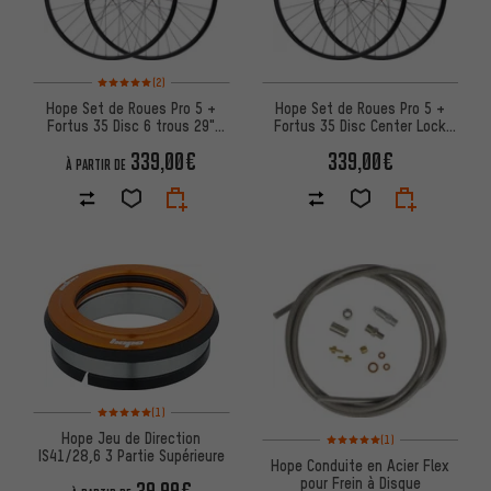
Note moyenne : 5 sur 5 d'après 2 avis
(2)
Hope Set de Roues Pro 5 +
Hope Set de Roues Pro 5 +
Fortus 35 Disc 6 trous 29"
Fortus 35 Disc Center Lock
Boost
27,5" Boost
339,00€
339,00€
À PARTIR DE
Note moyenne : 5 sur 5 d'après 1 avis
(1)
Note moyenne : 5 sur 5 d'après
Hope Jeu de Direction
(1)
IS41/28,6 3 Partie Supérieure
Hope Conduite en Acier Flex
pour Frein à Disque