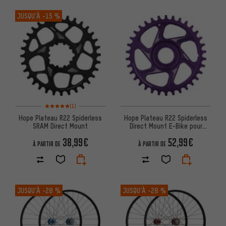
JUSQU’À
-15 %
Note moyenne : 5 sur 5 d'après 1 avis
(1)
Hope Plateau R22 Spiderless
Hope Plateau R22 Spiderless
SRAM Direct Mount
Direct Mount E-Bike pour
Bosch Gen4
38,99€
52,99€
À PARTIR DE
À PARTIR DE
JUSQU’À
-28 %
JUSQU’À
-28 %