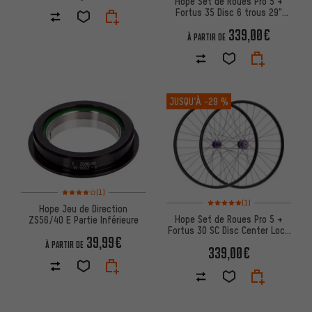
Hope Set de Roues Pro 5 +
Fortus 35 Disc 6 trous 29"
Boost
339,00€
À PARTIR DE
JUSQU’À
-29 %
Note moyenne : 4 sur 5 d'après 1 avis
(1)
Note moyenne : 5 sur 5 d'après
(1)
Hope Jeu de Direction
Hope Set de Roues Pro 5 +
ZS56/40 E Partie Inférieure
Fortus 30 SC Disc Center Lock
39,99€
29" Boost
À PARTIR DE
339,00€