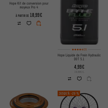
Hope Kit de conversion pour
moyeux Pro 4
10,99€
À PARTIR DE
Note moyenne : 4,5 sur 5 d'apr
(3)
Hope Liquide de Frein Hydraulic
DOT 5.1
4,99€
19,96€/L
JUSQU’À
-29 %