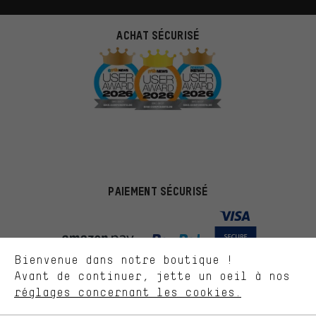
ACHAT SÉCURISÉ
Des offres plus adaptées
Au lieu de pubs au hasard, nous afficherons des offres plus
pertinentes. Les cookies de marketing nous aident à identifier tes
intérêts et à te présenter des offres et des conseils sur mesure.
PAIEMENT SÉCURISÉ
Plus de performance
Ce que tu cherches sur notre boutique et ce dont tu as besoin :
ça nous intéresse. Avec les cookies 'performance', tu peux nous
aider à améliorer notre site Internet et la gamme de produits que
Bienvenue dans notre boutique !
nous proposons grâce à ton comportement d'achat.
Avant de continuer, jette un oeil à nos
Plus de confort
réglages concernant les cookies.
L'expérience d'achat est plus confortable. Ton expérience d'achat