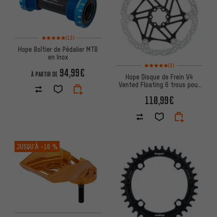
Note moyenne : 5 sur 5 d'après 13 avis
(13)
Hope Boîtier de Pédalier MTB
en Inox
Note moyenne : 5 sur 5 d'après
(3)
94,99€
À PARTIR DE
Hope Disque de Frein V4
Vented Floating 6 trous pour
Tech V
110,99€
JUSQU’À
-16 %