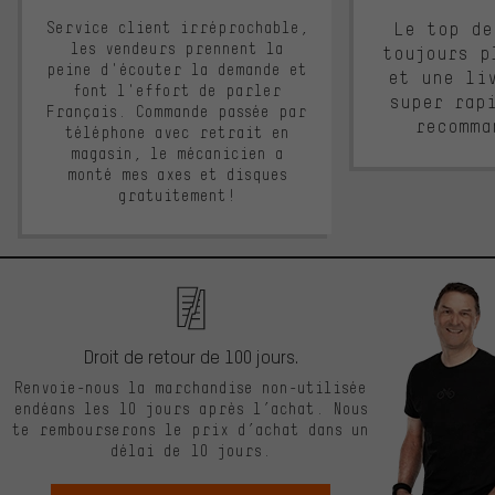
Service client irréprochable,
Le top de
les vendeurs prennent la
toujours p
peine d'écouter la demande et
et une li
font l'effort de parler
super rap
Français. Commande passée par
recomma
téléphone avec retrait en
magasin, le mécanicien a
monté mes axes et disques
gratuitement!
Droit de retour de 100 jours.
Renvoie-nous la marchandise non-utilisée
endéans les 10 jours après l’achat. Nous
te rembourserons le prix d’achat dans un
délai de 10 jours.