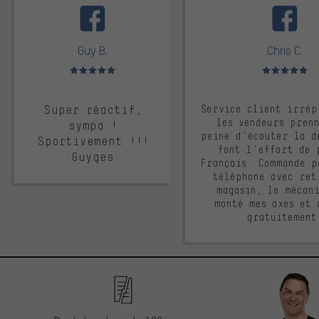
Guy B.
Chris C.
Note moyenne : 5 sur 5
Note moyenne : 
Super réactif,
Service client irrép
les vendeurs pren
sympa !
peine d'écouter la d
Sportivement !!!
font l'effort de 
Guyges
Français. Commande p
téléphone avec ret
magasin, le mécan
monté mes axes et 
gratuitement