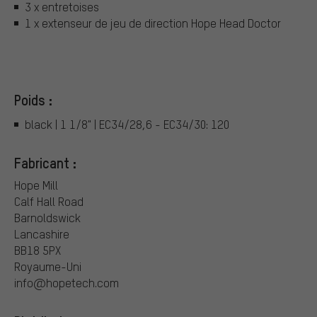
3 x entretoises
1 x extenseur de jeu de direction Hope Head Doctor
Poids :
black | 1 1/8" | EC34/28,6 - EC34/30: 120
Fabricant :
Hope Mill
Calf Hall Road
Barnoldswick
Lancashire
BB18 5PX
Royaume-Uni
info@hopetech.com