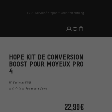
FR
Service
À propos
Recrutement
Blog
français
HOPE KIT DE CONVERSION
BOOST POUR MOYEUX PRO
4
N° d'article:
64519
Pas encore d'avis
22,99€