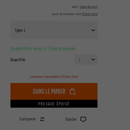
excl.
frais de port
pour la livraison vers
États-Unis
type 1
Expédition sous 1-3 jours ouvrés
Quantité:
1
Livraison impossible à États-Unis
dans le panier
PRESQUE ÉPUISÉ
Comparer
Garder