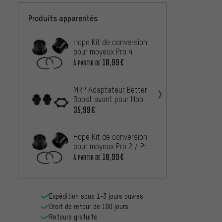
Produits apparentés
Hope Kit de conversion
Hope K
pour moyeux Pro 4
Boost
2 Evo
10,99€
22,99
À PARTIR DE
Hope C
MRP Adaptateur Better
pour m
Boost avant pour Hope
Pro 2/Pro 2 Evo/Pro 4 6
35,99€
À PARTIR
trous
Hope 
Hope Kit de conversion
Libre 
pour moyeux Pro 2 / Pro
Evo
2 Evo
10,99€
À PARTIR
À PARTIR DE
Expédition sous 1-3 jours ouvrés
Droit de retour de 100 jours
Retours gratuits