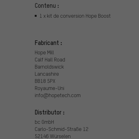
Contenu :
1 x kit de conversion Hope Boost
Fabricant :
Hope Mill
Calf Hall Road
Barnoldswick
Lancashire
BB18 5PX
Royaume-Uni
info@hopetech.com
Distributor :
bc GmbH
Carlo-Schmid-Straße 12
52146 Würselen