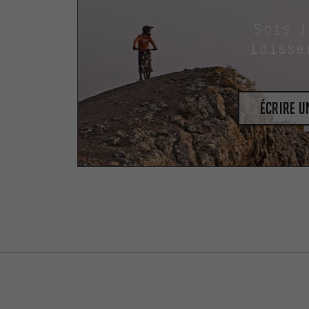
Sois 
laisse
Écrire 