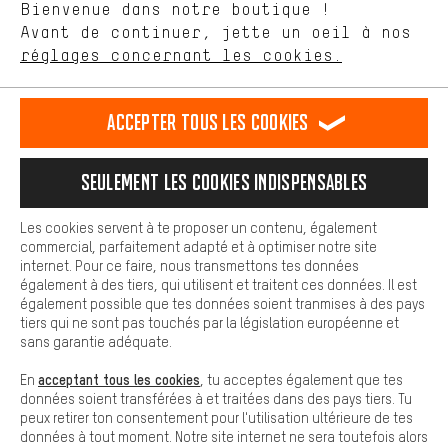
Langue"
Bienvenue dans notre boutique !
nous proposons grâce à ton comportement d'achat.
Avant de continuer, jette un oeil à nos
Plus de confort
FR
EN
DE
ES
français
english
Deutsch
español
réglages concernant les cookies.
L'expérience d'achat est plus confortable. Ton expérience d'achat
est plus confortable. Avec les cookies de confort, nous
établissons des liens avec des plateformes de médias sociaux.
RÉSILIER LE CONTRAT
Communauté d'Aix-la-Chapelle
Accepter tous les cookies
Nous pouvons ainsi mettre à ta disposition d'autres contenus et
informations utiles. De plus, tu as la possibilité d'utiliser des
Programme d'affiliation
Mentions Légales
Protection des données
services supplémentaires qui te permettent de trouver plus
Seulement les cookies indispensables
facilement les bons produits. Par exemple, nous proposons une
Conditions générales de vente
Plateforme d'Alerte
fonction de chat qui permet de répondre rapidement et
facilement aux questions.
Reprise des batteries
Corepile
Paramètres de cookies
Les cookies servent à te proposer un contenu, également
commercial, parfaitement adapté et à optimiser notre site
Cookies de base
Modifier le contraste
internet. Pour ce faire, nous transmettons tes données
Les cookies de base garantissent que tu puisses utiliser les
également à des tiers, qui utilisent et traitent ces données. Il est
fonctions de notre site web.
Tous les prix s'entendent en euros (MwSt hors) plus les
également possible que tes données soient tranmises à des pays
tiers qui ne sont pas touchés par la législation européenne et
frais de port
États-Unis
pour la livraison vers
.
sans garantie adéquate.
acceptant tous les cookies
En
, tu acceptes également que tes
données soient transférées à et traitées dans des pays tiers. Tu
peux retirer ton consentement pour l'utilisation ultérieure de tes
données à tout moment. Notre site internet ne sera toutefois alors