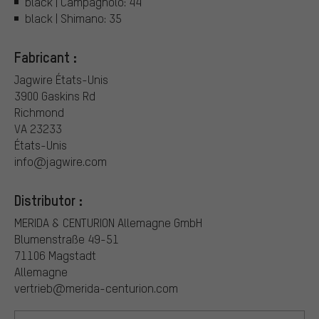
black | Campagnolo: 44
black | Shimano: 35
Fabricant :
Jagwire États-Unis
3900 Gaskins Rd
Richmond
VA 23233
États-Unis
info@jagwire.com
Distributor :
MERIDA & CENTURION Allemagne GmbH
Blumenstraße 49-51
71106 Magstadt
Allemagne
vertrieb@merida-centurion.com