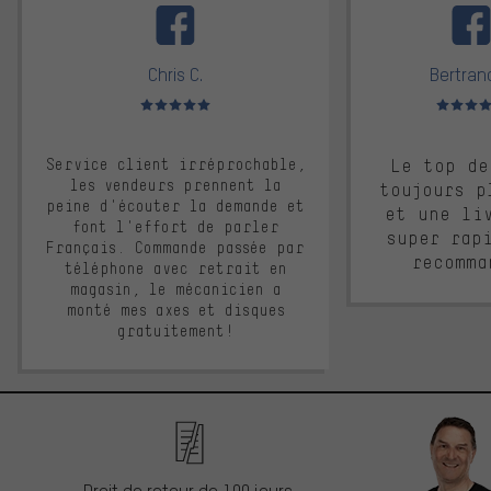
Chris C.
Bertrand
Note moyenne : 5 sur 5
Note moyen
Service client irréprochable,
Le top de
les vendeurs prennent la
toujours p
peine d'écouter la demande et
et une li
font l'effort de parler
super rap
Français. Commande passée par
recomma
téléphone avec retrait en
magasin, le mécanicien a
monté mes axes et disques
gratuitement!
Droit de retour de 100 jours.