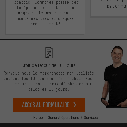
Français. Commande passée par
recomma
téléphone avec retrait en
magasin, le mécanicien a
monté mes axes et disques
gratuitement!
Droit de retour de 100 jours.
Renvoie-nous la marchandise non-utilisée
endéans les 10 jours après l’achat. Nous
te rembourserons le prix d’achat dans un
délai de 10 jours.
Accès au formulaire
Herbert,
General Operations & Services