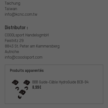
Taichung
Taïwan
info@kcnc.com.tw
Distributor :
COOOLsport HandelsgmbH
Feistritz 29
8843 St. Peter am Kammersberg
Autriche
info@cooolsport.com
Produits apparentés
BBB Guide-Câble HydroGuide BCB-94
8,99€