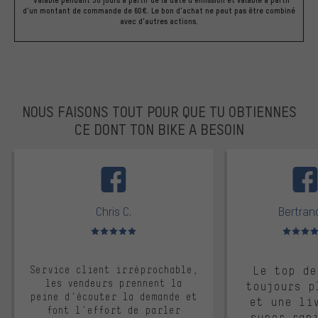
*Valable pendant 30 jours à partir de la date d'émission et valable à partir
d'un montant de commande de 60€. Le bon d'achat ne peut pas être combiné
avec d'autres actions.
NOUS FAISONS TOUT POUR QUE TU OBTIENNES
CE DONT TON BIKE A BESOIN
facebook
Chris C.
Bertrand
Note moyenne : 5 sur 5
Note moyen
Service client irréprochable,
Le top de
les vendeurs prennent la
toujours p
peine d'écouter la demande et
et une li
font l'effort de parler
super rap