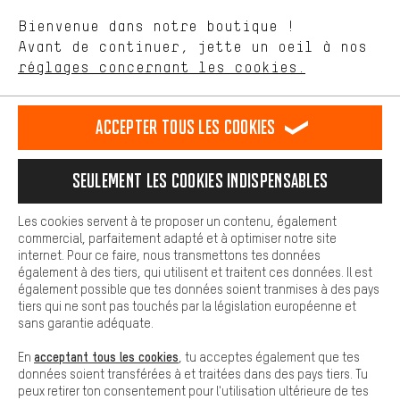
aider à améliorer notre site Internet et la gamme de produits que
Langue"
Bienvenue dans notre boutique !
nous proposons grâce à ton comportement d'achat.
Avant de continuer, jette un oeil à nos
Plus de confort
FR
EN
DE
ES
français
english
Deutsch
español
réglages concernant les cookies.
L'expérience d'achat est plus confortable. Ton expérience d'achat
est plus confortable. Avec les cookies de confort, nous
établissons des liens avec des plateformes de médias sociaux.
RÉSILIER LE CONTRAT
Communauté d'Aix-la-Chapelle
Accepter tous les cookies
Nous pouvons ainsi mettre à ta disposition d'autres contenus et
informations utiles. De plus, tu as la possibilité d'utiliser des
Programme d'affiliation
Mentions Légales
Protection des données
services supplémentaires qui te permettent de trouver plus
Seulement les cookies indispensables
facilement les bons produits. Par exemple, nous proposons une
Conditions générales de vente
Plateforme d'Alerte
fonction de chat qui permet de répondre rapidement et
facilement aux questions.
Reprise des batteries
Corepile
Paramètres de cookies
Les cookies servent à te proposer un contenu, également
commercial, parfaitement adapté et à optimiser notre site
Cookies de base
Modifier le contraste
internet. Pour ce faire, nous transmettons tes données
Les cookies de base garantissent que tu puisses utiliser les
également à des tiers, qui utilisent et traitent ces données. Il est
fonctions de notre site web.
Tous les prix s'entendent en euros (MwSt hors) plus les
également possible que tes données soient tranmises à des pays
tiers qui ne sont pas touchés par la législation européenne et
frais de port
États-Unis
pour la livraison vers
.
sans garantie adéquate.
acceptant tous les cookies
En
, tu acceptes également que tes
données soient transférées à et traitées dans des pays tiers. Tu
peux retirer ton consentement pour l'utilisation ultérieure de tes