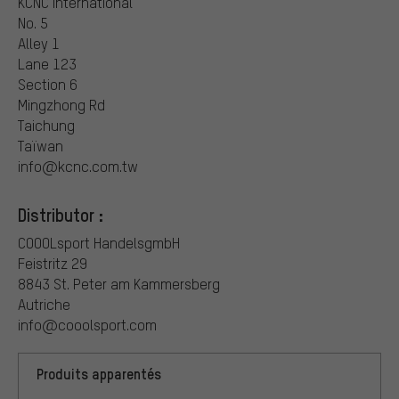
KCNC International
No. 5
Alley 1
Lane 123
Section 6
Mingzhong Rd
Taichung
Taïwan
info@kcnc.com.tw
Distributor :
COOOLsport HandelsgmbH
Feistritz 29
8843 St. Peter am Kammersberg
Autriche
info@cooolsport.com
Produits apparentés