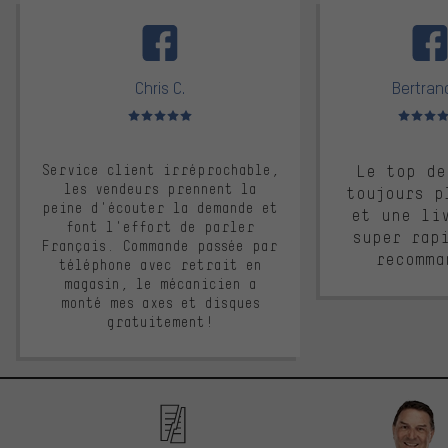
facebook
Chris C.
Bertrand
Note moyenne : 5 sur 5
Note moyen
Service client irréprochable,
Le top de
les vendeurs prennent la
toujours p
peine d'écouter la demande et
et une li
font l'effort de parler
super rap
Français. Commande passée par
recomma
téléphone avec retrait en
magasin, le mécanicien a
monté mes axes et disques
gratuitement!