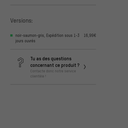
Versions:
noir-saumon-gris, Expédition sous 1-3
16,99€
jours ouvrés
Tu as des questions
concernant ce produit ?
Contacte donc notre service
clientèle !