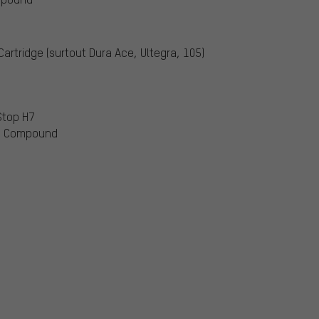
artridge (surtout Dura Ace, Ultegra, 105)
Stop H7
ple Compound