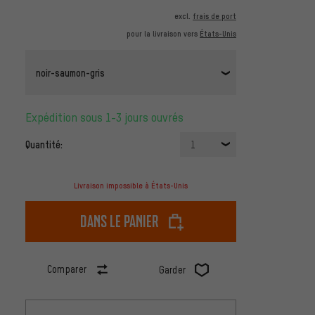
excl.
frais de port
pour la livraison vers
États-Unis
noir-saumon-gris
Expédition sous 1-3 jours ouvrés
Quantité:
1
Livraison impossible à États-Unis
dans le panier
Comparer
Garder