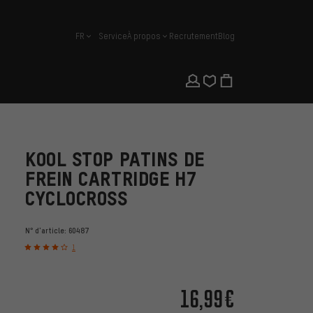
FR
Service
À propos
Recrutement
Blog
français
KOOL STOP PATINS DE
FREIN CARTRIDGE H7
CYCLOCROSS
N° d'article:
60487
1
16,99€