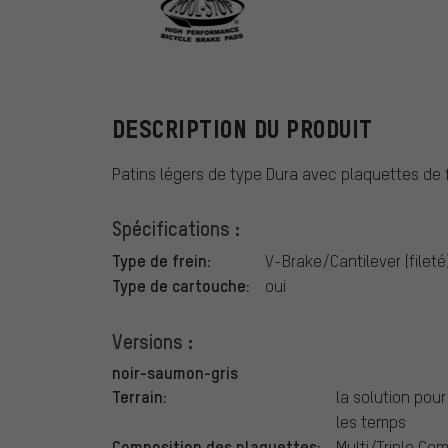
Kool Stop
DESCRIPTION DU PRODUIT
Patins légers de type Dura avec plaquettes de 
Spécifications :
Type de frein:
V-Brake/Cantilever (fileté
Type de cartouche:
oui
Versions :
noir-saumon-gris
Terrain:
la solution pou
les temps
Composition des plaquettes:
Multi/Triple C