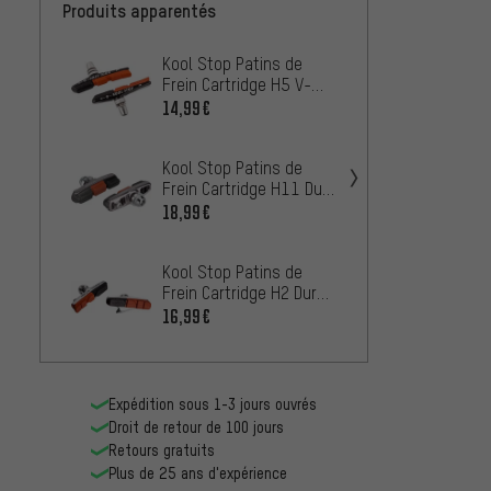
Produits apparentés
Kool Stop Patins de
Avid P
Frein Cartridge H5 V-
Shorty
Brake
Cantil
14,99€
20,99
Kool Stop Patins de
Jagwir
Frein Cartridge H11 Dura
Cross 
2 Triple Lite
18,99€
19,99
Kool Stop Patins de
Kool S
Frein Cartridge H2 Dura
Frein 
Type
16,99€
À PARTIR
Expédition sous 1-3 jours ouvrés
Droit de retour de 100 jours
Retours gratuits
Plus de 25 ans d'expérience