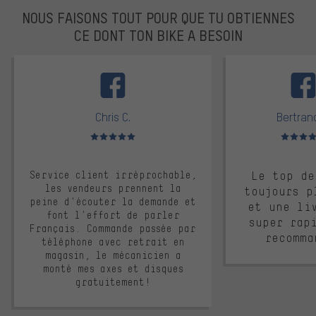
NOUS FAISONS TOUT POUR QUE TU OBTIENNES
CE DONT TON BIKE A BESOIN
facebook
Chris C.
Bertrand
Note moyenne : 5 sur 5
Note moyen
Service client irréprochable,
Le top de
les vendeurs prennent la
toujours p
peine d'écouter la demande et
et une li
font l'effort de parler
super rap
Français. Commande passée par
recomma
téléphone avec retrait en
magasin, le mécanicien a
monté mes axes et disques
gratuitement!