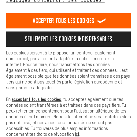
réglages concernant les cookies.
L'expérience d'achat est plus confortable. Ton expérience d'achat
est plus confortable. Avec les cookies de confort, nous
établissons des liens avec des plateformes de médias sociaux.
RÉSILIER LE CONTRAT
Communauté d'Aix-la-Chapelle
Accepter tous les cookies
Nous pouvons ainsi mettre à ta disposition d'autres contenus et
informations utiles. De plus, tu as la possibilité d'utiliser des
Programme d'affiliation
Mentions Légales
Protection des données
services supplémentaires qui te permettent de trouver plus
Seulement les cookies indispensables
facilement les bons produits. Par exemple, nous proposons une
Conditions générales de vente
Plateforme d'Alerte
fonction de chat qui permet de répondre rapidement et
facilement aux questions.
Reprise des batteries
Corepile
Paramètres de cookies
Les cookies servent à te proposer un contenu, également
commercial, parfaitement adapté et à optimiser notre site
Cookies de base
internet. Pour ce faire, nous transmettons tes données
Modifier le contraste
Les cookies de base garantissent que tu puisses utiliser les
également à des tiers, qui utilisent et traitent ces données. Il est
fonctions de notre site web.
également possible que tes données soient tranmises à des pays
Tous les prix s'entendent en euros (MwSt hors) plus les
tiers qui ne sont pas touchés par la législation européenne et
frais de port
États-Unis
pour la livraison vers
.
sans garantie adéquate.
acceptant tous les cookies
En
, tu acceptes également que tes
données soient transférées à et traitées dans des pays tiers. Tu
peux retirer ton consentement pour l'utilisation ultérieure de tes
données à tout moment. Notre site internet ne sera toutefois alors
pas optimisé, et certaines fonctionnalités ne seront pas
accessibles. Tu trouveras de plus amples informations
ici
concernant tes droits de révocation
.