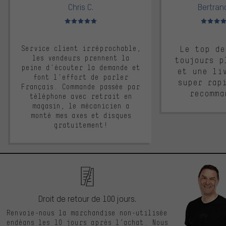
Chris C.
Bertrand
Note moyenne : 5 sur 5
Note moyen
Service client irréprochable,
Le top de
les vendeurs prennent la
toujours p
peine d'écouter la demande et
et une li
font l'effort de parler
super rap
Français. Commande passée par
recomma
téléphone avec retrait en
magasin, le mécanicien a
monté mes axes et disques
gratuitement!
Droit de retour de 100 jours.
Renvoie-nous la marchandise non-utilisée
endéans les 10 jours après l’achat. Nous