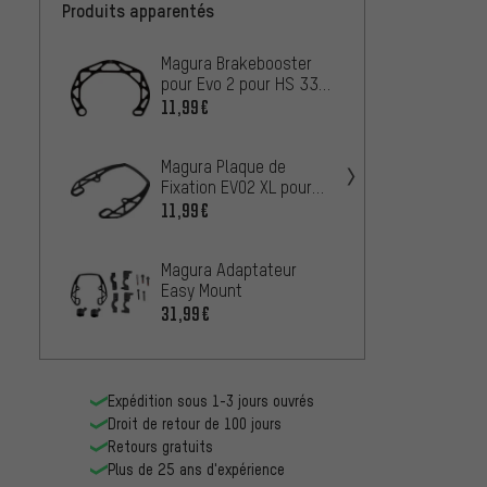
Produits apparentés
Magura Brakebooster
Shiman
pour Evo 2 pour HS 33 R
Arr. T
/ HS 33 / HS 22 / HS
pour 
11,99€
4,99€
11
R9270
Magura Plaque de
Magur
Fixation EVO2 XL pour
Rempl
HS 22 / HS 11 / HS 33
11,99€
2,99€
R
Magura Adaptateur
Easy Mount
31,99€
Expédition sous 1-3 jours ouvrés
Droit de retour de 100 jours
Retours gratuits
Plus de 25 ans d'expérience