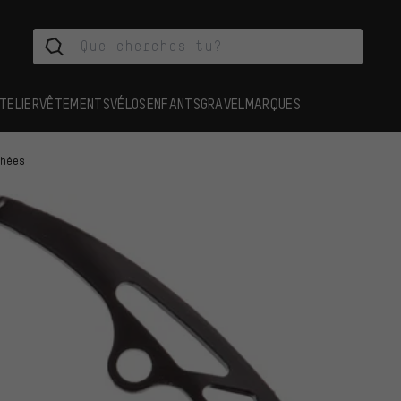
TELIER
VÊTEMENTS
VÉLOS
ENFANTS
GRAVEL
MARQUES
chées