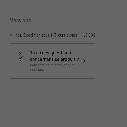
Versions:
noir, Expédition sous 1-3 jours ouvrés
10,99€
Tu as des questions
concernant ce produit ?
Contacte donc notre service
clientèle !