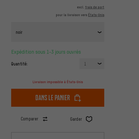
excl.
frais de port
pour la livraison vers
États-Unis
noir
Expédition sous 1-3 jours ouvrés
Quantité:
1
Livraison impossible à États-Unis
dans le panier
Comparer
Garder