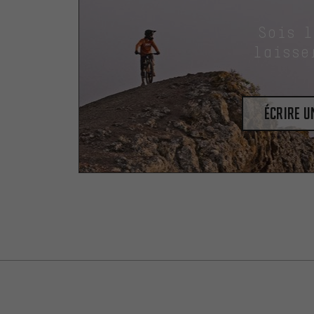
Sois 
laisse
Écrire 