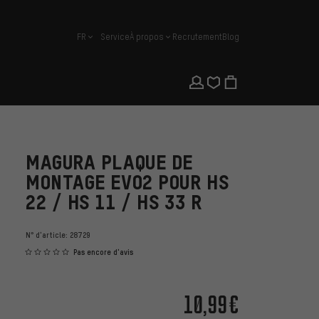
FR
Service
À propos
Recrutement
Blog
français
MAGURA PLAQUE DE
MONTAGE EVO2 POUR HS
22 / HS 11 / HS 33 R
N° d'article:
28729
Pas encore d'avis
10,99€