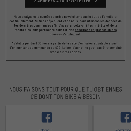
S’abonner à la newsletter
Nous analysons le succès de notre newsletter dans le but de l'améliorer
continuellement. Si tu es déjà client chez nous, nous utilisons les données de
tes dernières commandes afin d'adapter celle-ci à tes intérêts et de la
rendre ainsi plus pertinente pour toi.
Nos
conditions de protection des
données
s'appliquent.
*Valable pendant 30 jours à partir de la date d'émission et valable à partir
d'un montant de commande de 60€. Le bon d'achat ne peut pas être combiné
avec d'autres actions.
NOUS FAISONS TOUT POUR QUE TU OBTIENNES
CE DONT TON BIKE A BESOIN
facebook
Chris C.
Bertrand