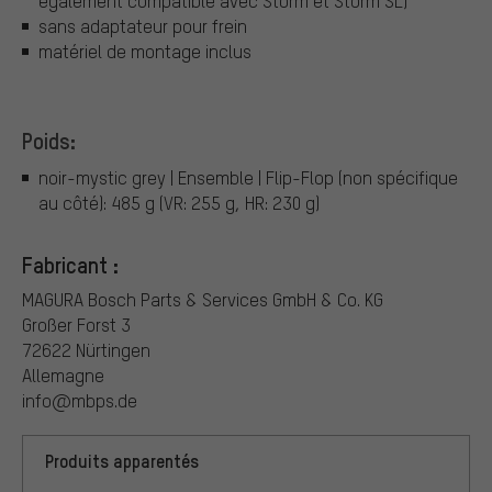
également compatible avec Storm et Storm SL)
sans adaptateur pour frein
matériel de montage inclus
Poids:
noir-mystic grey | Ensemble | Flip-Flop (non spécifique
au côté): 485 g (VR: 255 g, HR: 230 g)
Fabricant :
MAGURA Bosch Parts & Services GmbH & Co. KG
Großer Forst 3
72622 Nürtingen
Allemagne
info@mbps.de
Produits apparentés