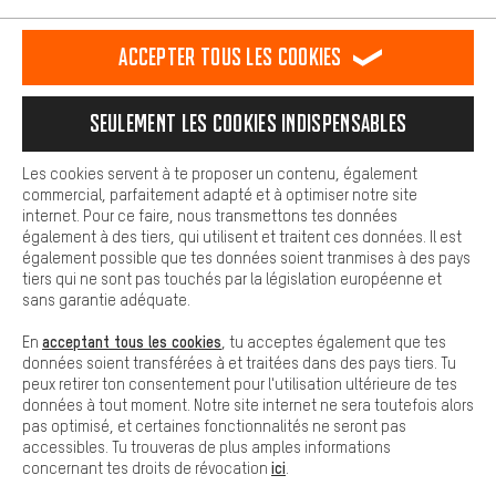
est plus confortable. Avec les cookies de confort, nous
établissons des liens avec des plateformes de médias sociaux.
RÉSILIER LE CONTRAT
Communauté d'Aix-la-Chapelle
Accepter tous les cookies
Nous pouvons ainsi mettre à ta disposition d'autres contenus et
informations utiles. De plus, tu as la possibilité d'utiliser des
Programme d'affiliation
Mentions Légales
Protection des données
services supplémentaires qui te permettent de trouver plus
Seulement les cookies indispensables
facilement les bons produits. Par exemple, nous proposons une
Conditions générales de vente
Plateforme d'Alerte
fonction de chat qui permet de répondre rapidement et
facilement aux questions.
Reprise des batteries
Corepile
Paramètres de cookies
Les cookies servent à te proposer un contenu, également
commercial, parfaitement adapté et à optimiser notre site
Cookies de base
internet. Pour ce faire, nous transmettons tes données
Modifier le contraste
Les cookies de base garantissent que tu puisses utiliser les
également à des tiers, qui utilisent et traitent ces données. Il est
fonctions de notre site web.
également possible que tes données soient tranmises à des pays
Tous les prix s'entendent en euros (MwSt hors) plus les
tiers qui ne sont pas touchés par la législation européenne et
frais de port
États-Unis
pour la livraison vers
.
sans garantie adéquate.
acceptant tous les cookies
En
, tu acceptes également que tes
données soient transférées à et traitées dans des pays tiers. Tu
peux retirer ton consentement pour l'utilisation ultérieure de tes
données à tout moment. Notre site internet ne sera toutefois alors
pas optimisé, et certaines fonctionnalités ne seront pas
accessibles. Tu trouveras de plus amples informations
ici
concernant tes droits de révocation
.