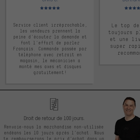
Note moyenne : 5 sur 5
Note moyen
Service client irréprochable,
Le top de
les vendeurs prennent la
toujours p
peine d'écouter la demande et
et une li
font l'effort de parler
super rap
Français. Commande passée par
recomma
téléphone avec retrait en
magasin, le mécanicien a
monté mes axes et disques
gratuitement!
Droit de retour de 100 jours.
Renvoie-nous la marchandise non-utilisée
endéans les 10 jours après l’achat. Nous
te rembourserons le prix d’achat dans un