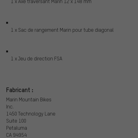
1 x Axe traversant Marin 12 x 148 mm
1 x Sac de rangement Marin pour tube diagonal
1 x Jeu de direction FSA
Fabricant :
Marin Mountain Bikes
Inc.
1450 Technology Lane
Suite 100
Petaluma
CA 94954