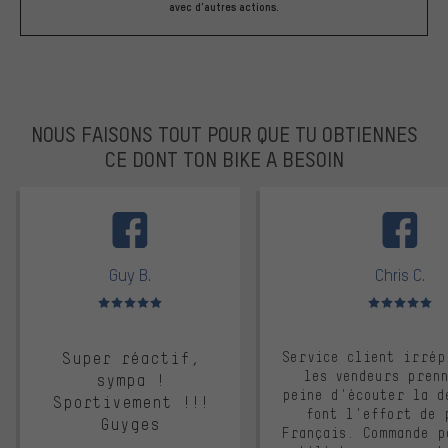
avec d'autres actions.
NOUS FAISONS TOUT POUR QUE TU OBTIENNES
CE DONT TON BIKE A BESOIN
facebook
Guy B.
Chris C.
Note moyenne : 5 sur 5
Note moyenne : 
Super réactif,
Service client irrép
les vendeurs pren
sympa !
peine d'écouter la d
Sportivement !!!
font l'effort de 
Guyges
Français. Commande p