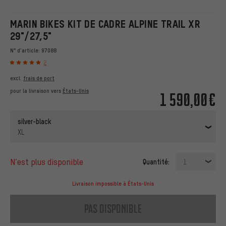
MARIN BIKES KIT DE CADRE ALPINE TRAIL XR
29"/27,5"
N° d'article:
97088
2
excl.
frais de port
pour la livraison vers
États-Unis
1 590,00€
silver-black
XL
n’est plus disponible
Quantité:
1
Livraison impossible à États-Unis
pas disponible