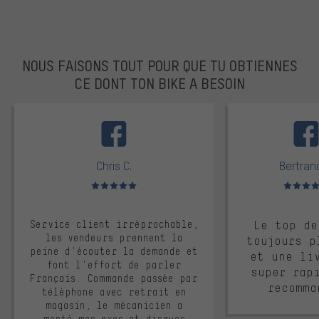
NOUS FAISONS TOUT POUR QUE TU OBTIENNES
CE DONT TON BIKE A BESOIN
facebook
Chris C.
Bertrand
Note moyenne : 5 sur 5
Note moyen
Service client irréprochable,
Le top de
les vendeurs prennent la
toujours p
peine d'écouter la demande et
et une li
font l'effort de parler
super rap
Français. Commande passée par
recomma
téléphone avec retrait en
magasin, le mécanicien a