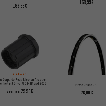
168,99€
193,99€
Note moyenne : 5 sur 5 d'après 5 avis
(5)
c Corps de Roue Libre en Alu pour
s Instant Drive 360 MTB àpd 2019
Mavic Jante 28"
29,99€
28,99€
À PARTIR DE