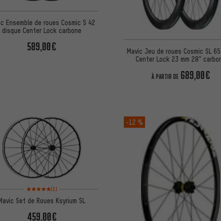
ic Ensemble de roues Cosmic S 42
disque Center Lock carbone
589,00€
Mavic Jeu de roues Cosmic SL 65
Center Lock 23 mm 28" carbo
689,00€
À PARTIR DE
-12 %
Note moyenne : 5 sur 5 d'après 1 avis
(1)
Mavic Set de Roues Ksyrium SL
459,00€