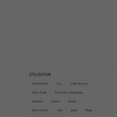
FILTRE
ARTICL
UTILISATION
All Mountain
City
Cross Country
Cyclo Cross
Dirtjump & Slopestyle
Downhill
Enduro
Gravel
home trainer
Kids
piste
Road