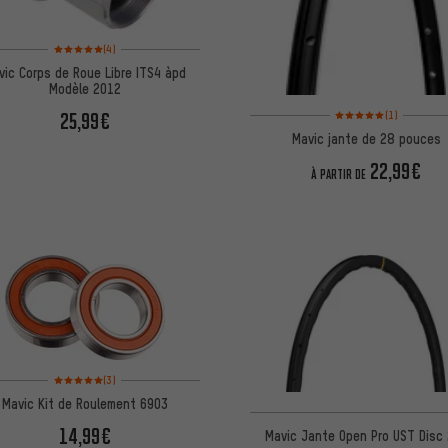
Note moyenne : 5 sur 5 d'après 4 avis
(4)
vic Corps de Roue Libre ITS4 àpd
Modèle 2012
Note moyenne : 5 sur 5 
25,99€
(1)
Mavic jante de 28 pouces
22,99€
À PARTIR DE
Note moyenne : 5 sur 5 d'après 3 avis
(3)
Mavic Kit de Roulement 6903
14,99€
Mavic Jante Open Pro UST Disc