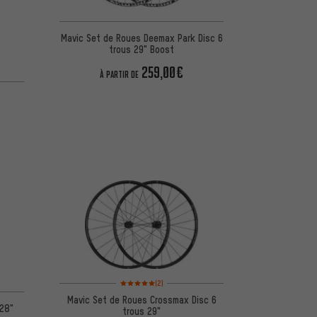
Mavic Set de Roues Deemax Park Disc 6
trous 29" Boost
259,00€
À PARTIR DE
d'après 1 avis
Note moyenne : 5 sur 5 d'après 2 avis
(2)
Mavic Set de Roues Crossmax Disc 6
 28"
trous 29"