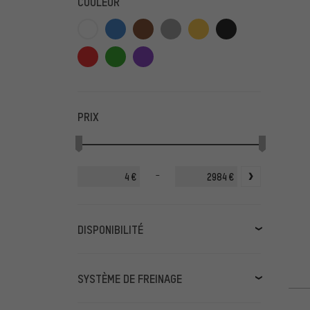
COULEUR
PRIX
-
€
€
DISPONIBILITÉ
disponible pronto
(224)
disponible prochainement
(1)
SYSTÈME DE FREINAGE
Disque 6 trous
(38)