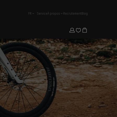
FR
Service
À propos
Recrutement
Blog
français