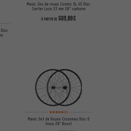
Mavic Jeu de roues Cosmic SL 45 Disc
Center Lock 23 mm 28" carbone
689,00€
À PARTIR DE
 Disc
ne
Note moyenne : 5 sur 5 d'après 4 avis
(4)
Mavic Set de Roues Crossmax Disc 6
trous 29" Boost