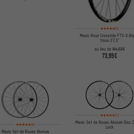
Note moyenne : 5 sur 5 
(5)
Mavic Roue Crossride FTS-X Dis
trous 27,5"
au lieu de
84,03€
73,99€
Note moyenne : 5 sur 5 
(1)
Mavic Set de Roues Aksium Disc 
Note moyenne : 5 sur 5 d'après 6 avis
(6)
Lock
Mavic Set de Roues Aksium