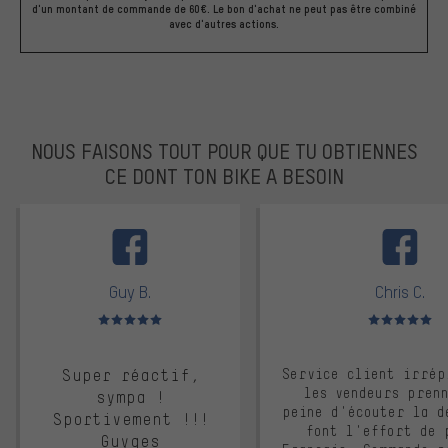
d'un montant de commande de 60€. Le bon d'achat ne peut pas être combiné
avec d'autres actions.
NOUS FAISONS TOUT POUR QUE TU OBTIENNES
CE DONT TON BIKE A BESOIN
facebook
Guy B.
Chris C.
Note moyenne : 5 sur 5
Note moyenne : 
Super réactif,
Service client irrép
les vendeurs pren
sympa !
peine d'écouter la d
Sportivement !!!
font l'effort de 
Guyges