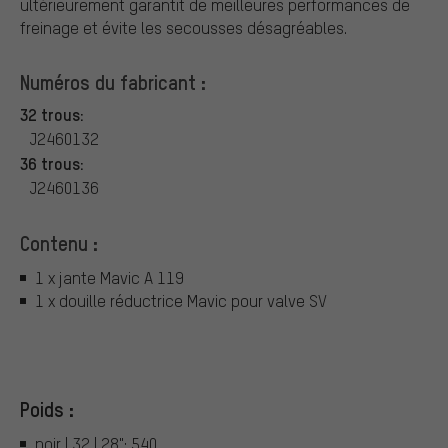
ultérieurement garantit de meilleures performances de
freinage et évite les secousses désagréables.
Numéros du fabricant :
32 trous:
J2460132
36 trous:
J2460136
Contenu :
1 x jante Mavic A 119
1 x douille réductrice Mavic pour valve SV
Poids :
noir | 32 | 28": 540