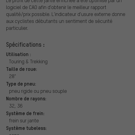
Le profil de cette jante enfichée a été optimisé par un
logiciel de CAO afin d'obtenir le meilleur rapport
qualité/prix possible. L'indicateur d'usure externe donne
aux cyclistes débutants un sentiment de sécurité
particulier.
Spécifications :
Utilisation :
Touring & Trekking
Taille de roue:
28"
Type de pneu:
pneu rigide ou pneu souple
Nombre de rayons:
32, 36
Système de frein:
frein sur jante
Système tubeless: