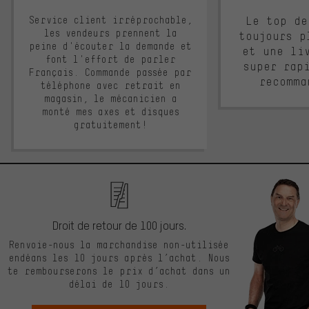
Service client irréprochable,
Le top de
les vendeurs prennent la
toujours p
peine d'écouter la demande et
et une li
font l'effort de parler
super rap
Français. Commande passée par
recomma
téléphone avec retrait en
magasin, le mécanicien a
monté mes axes et disques
gratuitement!
Droit de retour de 100 jours.
Renvoie-nous la marchandise non-utilisée
endéans les 10 jours après l’achat. Nous
te rembourserons le prix d’achat dans un
délai de 10 jours.