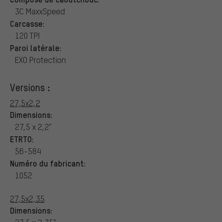
3C MaxxSpeed
Carcasse:
120 TPI
Paroi latérale:
EXO Protection
Versions :
27,5x2,2
Dimensions:
27,5 x 2,2"
ETRTO:
56-584
Numéro du fabricant:
1052
27,5x2,35
Dimensions: