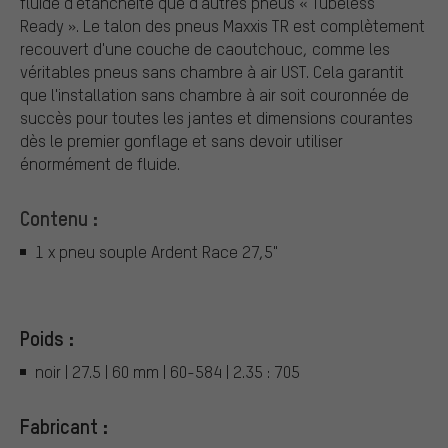
fluide d'étanchéité que d'autres pneus « Tubeless
Ready ». Le talon des pneus Maxxis TR est complètement
recouvert d'une couche de caoutchouc, comme les
véritables pneus sans chambre à air UST. Cela garantit
que l'installation sans chambre à air soit couronnée de
succès pour toutes les jantes et dimensions courantes
dès le premier gonflage et sans devoir utiliser
énormément de fluide.
Contenu :
1 x pneu souple Ardent Race 27,5"
Poids :
noir | 27.5 | 60 mm | 60-584 | 2.35 : 705
Fabricant :