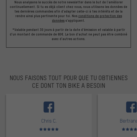
Nous analysons le succès de notre newsletter dans le but de l'améliorer
continuellement. Si tu es déjà client chez nous, nous utilisons les données de
tes dernières commandes afin d'adapter celle-ci à tes intérêts et de la
rendre ainsi plus pertinente pour toi.
Nos
conditions de protection des
données
s'appliquent.
*Valable pendant 30 jours à partir de la date d'émission et valable à partir
d'un montant de commande de 60€. Le bon d'achat ne peut pas être combiné
avec d'autres actions.
NOUS FAISONS TOUT POUR QUE TU OBTIENNES
CE DONT TON BIKE A BESOIN
facebook
Chris C.
Bertrand
Note moyenne : 5 sur 5
Note moyen