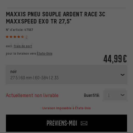
MAXXIS PNEU SOUPLE ARDENT RACE 3C
MAXXSPEED EXO TR 27,5"
N° d'article:
47567
2
excl.
frais de port
pour la livraison vers
États-Unis
44,99€
noir
27.5 | 60 mm | 60-584 | 2.35
actuellement non livrable
Quantité:
1
Livraison impossible à États-Unis
Préviens-moi