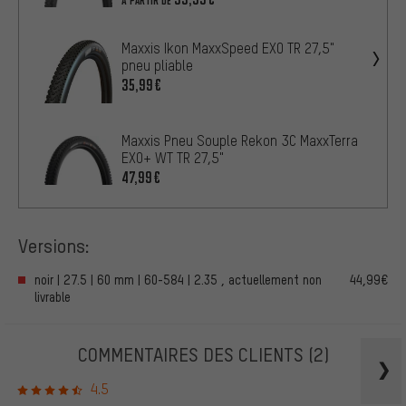
À PARTIR DE
Maxxis Ikon MaxxSpeed EXO TR 27,5"
pneu pliable
35,99€
Maxxis Pneu Souple Rekon 3C MaxxTerra
EXO+ WT TR 27,5"
47,99€
Versions:
noir | 27.5 | 60 mm | 60-584 | 2.35 , actuellement non
44,99€
livrable
COMMENTAIRES DES CLIENTS
(2)
4.5