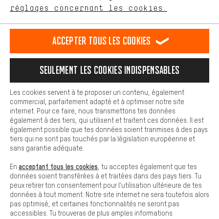
Plus de confort
FR
EN
DE
ES
français
english
Deutsch
español
réglages concernant les cookies.
L'expérience d'achat est plus confortable. Ton expérience d'achat
est plus confortable. Avec les cookies de confort, nous
établissons des liens avec des plateformes de médias sociaux.
RÉSILIER LE CONTRAT
Communauté d'Aix-la-Chapelle
Accepter tous les cookies
Nous pouvons ainsi mettre à ta disposition d'autres contenus et
informations utiles. De plus, tu as la possibilité d'utiliser des
Programme d'affiliation
Mentions Légales
Protection des données
services supplémentaires qui te permettent de trouver plus
Seulement les cookies indispensables
facilement les bons produits. Par exemple, nous proposons une
Conditions générales de vente
Plateforme d'Alerte
fonction de chat qui permet de répondre rapidement et
facilement aux questions.
Reprise des batteries
Corepile
Paramètres de cookies
Les cookies servent à te proposer un contenu, également
commercial, parfaitement adapté et à optimiser notre site
Cookies de base
Modifier le contraste
internet. Pour ce faire, nous transmettons tes données
Les cookies de base garantissent que tu puisses utiliser les
également à des tiers, qui utilisent et traitent ces données. Il est
fonctions de notre site web.
Tous les prix s'entendent en euros (MwSt hors) plus les
également possible que tes données soient tranmises à des pays
tiers qui ne sont pas touchés par la législation européenne et
frais de port
États-Unis
pour la livraison vers
.
sans garantie adéquate.
acceptant tous les cookies
En
, tu acceptes également que tes
données soient transférées à et traitées dans des pays tiers. Tu
peux retirer ton consentement pour l'utilisation ultérieure de tes
données à tout moment. Notre site internet ne sera toutefois alors
pas optimisé, et certaines fonctionnalités ne seront pas
accessibles. Tu trouveras de plus amples informations