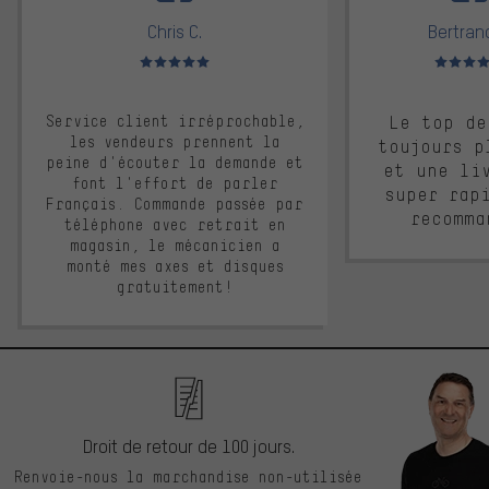
Chris C.
Bertrand
Note moyenne : 5 sur 5
Note moyen
Service client irréprochable,
Le top de
les vendeurs prennent la
toujours p
peine d'écouter la demande et
et une li
font l'effort de parler
super rap
Français. Commande passée par
recomma
téléphone avec retrait en
magasin, le mécanicien a
monté mes axes et disques
gratuitement!
Droit de retour de 100 jours.
Renvoie-nous la marchandise non-utilisée