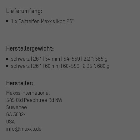
Lieferumfang:
1 x Faltreifen Maxxis Ikon 26"
Herstellergewicht:
schwarz | 26 " | 54 mm | 54-559 | 2.2 ": 585 g
schwarz | 26 " | 60 mm | 60-559 | 2.35 ": 680 g
Hersteller:
Maxxis International
545 Old Peachtree Rd NW
Suwanee
GA 30024
USA
info@maxxis.de