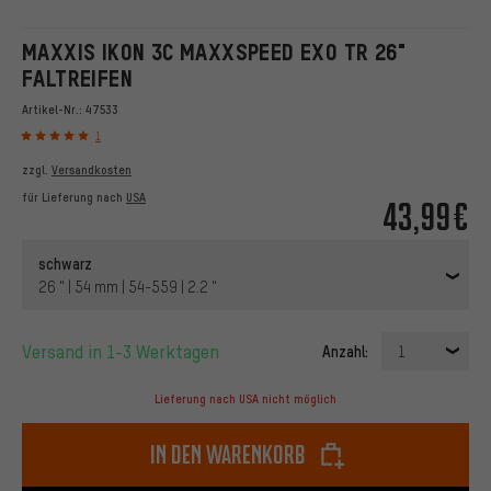
MAXXIS IKON 3C MAXXSPEED EXO TR 26"
FALTREIFEN
Artikel-Nr.:
47533
1
zzgl.
Versandkosten
für Lieferung nach
USA
43,99€
schwarz
26 " | 54 mm | 54-559 | 2.2 "
Versand in 1-3 Werktagen
Anzahl:
1
Lieferung nach USA nicht möglich
In den Warenkorb