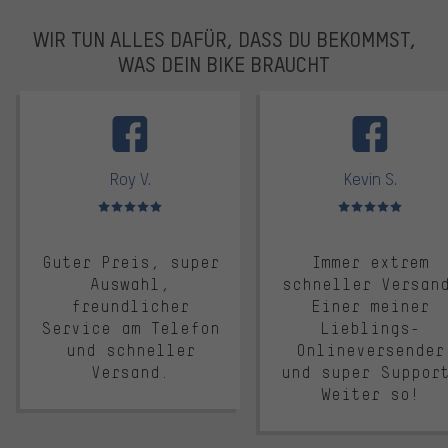
WIR TUN ALLES DAFÜR, DASS DU BEKOMMST,
WAS DEIN BIKE BRAUCHT
facebook
Roy V.
Kevin S.
Bewertungen: 5 von 5
Bewertungen: 5 von 5
Guter Preis, super
Immer extrem
Auswahl,
schneller Versan
freundlicher
Einer meiner
Service am Telefon
Lieblings-
und schneller
Onlineversender
Versand.
und super Suppor
Weiter so!