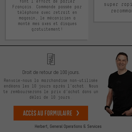
font l'effort de parler
super rap
Français. Commande passée par
recomma
téléphone avec retrait en
magasin, le mécanicien a
monté mes axes et disques
gratuitement!
Droit de retour de 100 jours.
Renvoie-nous la marchandise non-utilisée
endéans les 10 jours après l’achat. Nous
te rembourserons le prix d’achat dans un
délai de 10 jours.
Accès au formulaire
Herbert,
General Operations & Services