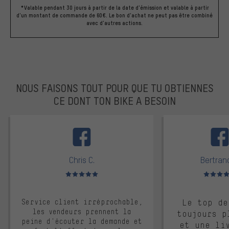
*Valable pendant 30 jours à partir de la date d'émission et valable à partir
d'un montant de commande de 60€. Le bon d'achat ne peut pas être combiné
avec d'autres actions.
NOUS FAISONS TOUT POUR QUE TU OBTIENNES
CE DONT TON BIKE A BESOIN
facebook
Chris C.
Bertrand
Note moyenne : 5 sur 5
Note moyen
Service client irréprochable,
Le top de
les vendeurs prennent la
toujours p
peine d'écouter la demande et
et une li