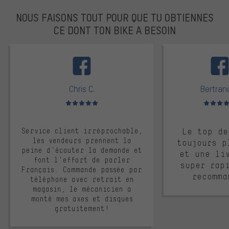
NOUS FAISONS TOUT POUR QUE TU OBTIENNES
CE DONT TON BIKE A BESOIN
facebook
Chris C.
Bertrand
Note moyenne : 5 sur 5
Note moyen
Service client irréprochable,
Le top de
les vendeurs prennent la
toujours p
peine d'écouter la demande et
et une li
font l'effort de parler
super rap
Français. Commande passée par
recomma
téléphone avec retrait en
magasin, le mécanicien a
monté mes axes et disques
gratuitement!