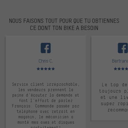
NOUS FAISONS TOUT POUR QUE TU OBTIENNES
CE DONT TON BIKE A BESOIN
facebook
Chris C.
Bertrand
Note moyenne : 5 sur 5
Note moyen
Service client irréprochable,
Le top de
les vendeurs prennent la
toujours p
peine d'écouter la demande et
et une li
font l'effort de parler
super rap
Français. Commande passée par
recomma
téléphone avec retrait en
magasin, le mécanicien a
monté mes axes et disques
gratuitement!