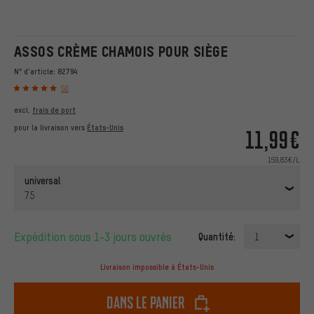
ASSOS CRÈME CHAMOIS POUR SIÈGE
N° d'article:
82794
50
excl.
frais de port
pour la livraison vers
États-Unis
11,99€
159,83€/L
universal
75
Expédition sous 1-3 jours ouvrés
Quantité:
1
Livraison impossible à États-Unis
dans le panier