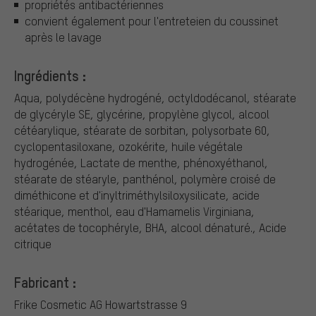
propriétés antibactériennes
convient également pour l'entreteien du coussinet
après le lavage
Ingrédients :
Aqua, polydécène hydrogéné, octyldodécanol, stéarate
de glycéryle SE, glycérine, propylène glycol, alcool
cétéarylique, stéarate de sorbitan, polysorbate 60,
cyclopentasiloxane, ozokérite, huile végétale
hydrogénée, Lactate de menthe, phénoxyéthanol,
stéarate de stéaryle, panthénol, polymère croisé de
diméthicone et d'inyltriméthylsiloxysilicate, acide
stéarique, menthol, eau d'Hamamelis Virginiana,
acétates de tocophéryle, BHA, alcool dénaturé., Acide
citrique
Fabricant :
Frike Cosmetic AG
Howartstrasse 9