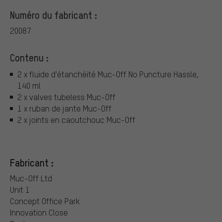
Numéro du fabricant :
20087
Contenu :
2 x fluide d'étanchéité Muc-Off No Puncture Hassle,
140 ml
2 x valves tubeless Muc-Off
1 x ruban de jante Muc-Off
2 x joints en caoutchouc Muc-Off
Fabricant :
Muc-Off Ltd
Unit 1
Concept Office Park
Innovation Close