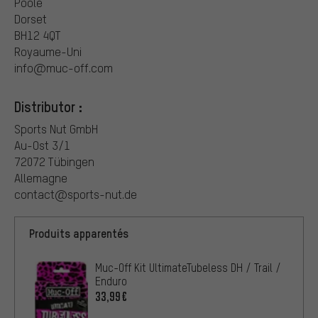
Poole
Dorset
BH12 4QT
Royaume-Uni
info@muc-off.com
Distributor :
Sports Nut GmbH
Au-Ost 3/1
72072 Tübingen
Allemagne
contact@sports-nut.de
Produits apparentés
Muc-Off Kit UltimateTubeless DH / Trail /
Enduro
33,99€