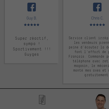
Guy B.
Chris C.
Note moyenne : 5 sur 5
Note moyenne : 
Super réactif,
Service client irrép
les vendeurs pren
sympa !
peine d'écouter la d
Sportivement !!!
font l'effort de 
Guyges
Français. Commande p
téléphone avec ret
magasin, le mécan
monté mes axes et 
gratuitement