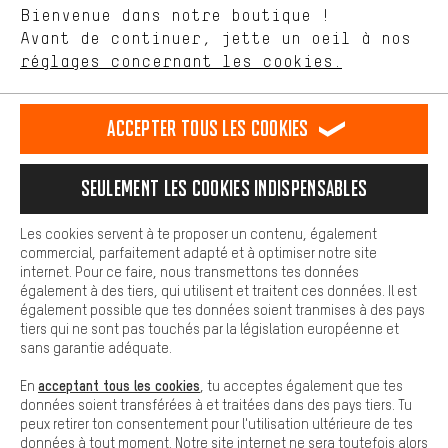
Langue"
Bienvenue dans notre boutique !
nous proposons grâce à ton comportement d'achat.
Avant de continuer, jette un oeil à nos
Plus de confort
FR
EN
DE
ES
français
english
Deutsch
español
réglages concernant les cookies.
L'expérience d'achat est plus confortable. Ton expérience d'achat
est plus confortable. Avec les cookies de confort, nous
établissons des liens avec des plateformes de médias sociaux.
RÉSILIER LE CONTRAT
Communauté d'Aix-la-Chapelle
Accepter tous les cookies
Nous pouvons ainsi mettre à ta disposition d'autres contenus et
informations utiles. De plus, tu as la possibilité d'utiliser des
Programme d'affiliation
Mentions Légales
Protection des données
services supplémentaires qui te permettent de trouver plus
Seulement les cookies indispensables
facilement les bons produits. Par exemple, nous proposons une
Conditions générales de vente
Plateforme d'Alerte
fonction de chat qui permet de répondre rapidement et
facilement aux questions.
Reprise des batteries
Corepile
Paramètres de cookies
Les cookies servent à te proposer un contenu, également
commercial, parfaitement adapté et à optimiser notre site
Cookies de base
Modifier le contraste
internet. Pour ce faire, nous transmettons tes données
Les cookies de base garantissent que tu puisses utiliser les
également à des tiers, qui utilisent et traitent ces données. Il est
fonctions de notre site web.
Tous les prix s'entendent en euros (MwSt hors) plus les
également possible que tes données soient tranmises à des pays
tiers qui ne sont pas touchés par la législation européenne et
frais de port
États-Unis
pour la livraison vers
.
sans garantie adéquate.
acceptant tous les cookies
En
, tu acceptes également que tes
données soient transférées à et traitées dans des pays tiers. Tu
peux retirer ton consentement pour l'utilisation ultérieure de tes
données à tout moment. Notre site internet ne sera toutefois alors