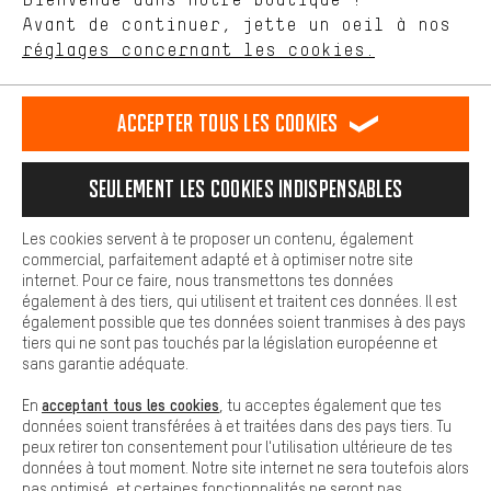
Avant de continuer, jette un oeil à nos
Plus de confort
FR
EN
DE
ES
français
english
Deutsch
español
réglages concernant les cookies.
L'expérience d'achat est plus confortable. Ton expérience d'achat
est plus confortable. Avec les cookies de confort, nous
établissons des liens avec des plateformes de médias sociaux.
RÉSILIER LE CONTRAT
Communauté d'Aix-la-Chapelle
Accepter tous les cookies
Nous pouvons ainsi mettre à ta disposition d'autres contenus et
informations utiles. De plus, tu as la possibilité d'utiliser des
Programme d'affiliation
Mentions Légales
Protection des données
services supplémentaires qui te permettent de trouver plus
Seulement les cookies indispensables
facilement les bons produits. Par exemple, nous proposons une
Conditions générales de vente
Plateforme d'Alerte
fonction de chat qui permet de répondre rapidement et
facilement aux questions.
Reprise des batteries
Corepile
Paramètres de cookies
Les cookies servent à te proposer un contenu, également
commercial, parfaitement adapté et à optimiser notre site
Cookies de base
internet. Pour ce faire, nous transmettons tes données
Modifier le contraste
Les cookies de base garantissent que tu puisses utiliser les
également à des tiers, qui utilisent et traitent ces données. Il est
fonctions de notre site web.
également possible que tes données soient tranmises à des pays
Tous les prix s'entendent en euros (MwSt hors) plus les
tiers qui ne sont pas touchés par la législation européenne et
frais de port
États-Unis
pour la livraison vers
.
sans garantie adéquate.
acceptant tous les cookies
En
, tu acceptes également que tes
données soient transférées à et traitées dans des pays tiers. Tu
peux retirer ton consentement pour l'utilisation ultérieure de tes
données à tout moment. Notre site internet ne sera toutefois alors
pas optimisé, et certaines fonctionnalités ne seront pas