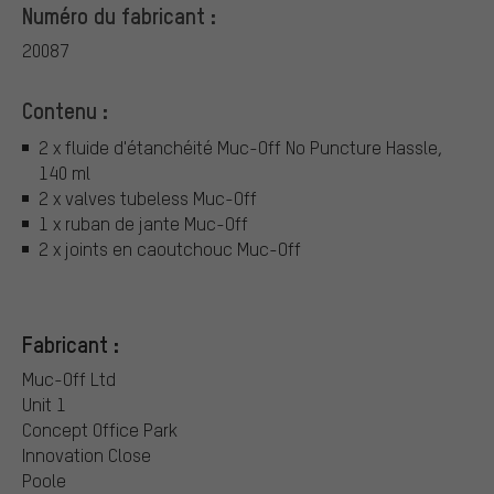
Numéro du fabricant :
20087
Contenu :
2 x fluide d'étanchéité Muc-Off No Puncture Hassle,
140 ml
2 x valves tubeless Muc-Off
1 x ruban de jante Muc-Off
2 x joints en caoutchouc Muc-Off
Fabricant :
Muc-Off Ltd
Unit 1
Concept Office Park
Innovation Close
Poole