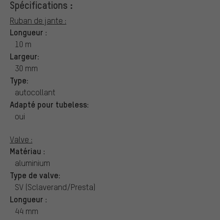
Spécifications :
Ruban de jante :
Longueur :
10 m
Largeur:
30 mm
Type:
autocollant
Adapté pour tubeless:
oui
Valve :
Matériau :
aluminium
Type de valve:
SV (Sclaverand/Presta)
Longueur :
44 mm