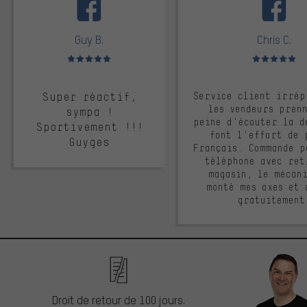
Guy B.
Chris C.
Note moyenne : 5 sur 5
Note moyenne : 
Super réactif,
Service client irrép
les vendeurs pren
sympa !
peine d'écouter la d
Sportivement !!!
font l'effort de 
Guyges
Français. Commande p
téléphone avec ret
magasin, le mécan
monté mes axes et 
gratuitement
Droit de retour de 100 jours.