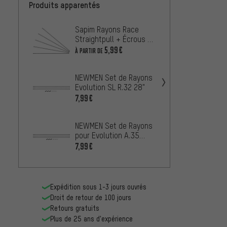
Produits apparentés
Sapim Rayons Race
Sapim
Straightpull + Écrous -
Straig
5 pièces
20 piè
5,99€
16,99
À PARTIR DE
NEWMEN Set de Rayons
NEWME
Evolution SL R.32 28"
pour E
7,99€
27,5"
7,99€
NEWMEN Set de Rayons
DT Sw
pour Evolution A.35
Champ
27,5"
7,99€
2.0 - 
5,99€
Expédition sous 1-3 jours ouvrés
Droit de retour de 100 jours
Retours gratuits
Plus de 25 ans d'expérience