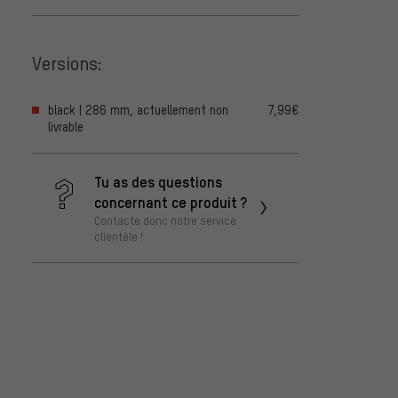
Versions:
black | 286 mm, actuellement non
7,99€
livrable
Tu as des questions
concernant ce produit ?
Contacte donc notre service
clientèle !