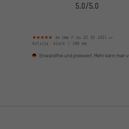
vérifiées jusqu'au 28.05.2022 et à partir du 28.05.202
5.0/5.0
évaluations de clients qui n'ont pas acheté chez nou
d'une coche verte. Nous publions toutes les évaluatio
5 sur 5 étoiles
de Uwe F.
au 22.02.2021
Article
: black | 286 mm
Einwandfrei und preiswert. Mehr kann man 