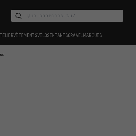
TELIER
VÊTEMENTS
VÉLOS
ENFANTS
GRAVEL
MARQUES
ous