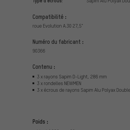
Type d'écrous:
Sapim Alu Polyax Do
Compatibilité :
roue Evolution A.30 27,5"
Numéro du fabricant :
90366
Contenu :
3 x rayons Sapim D-Light, 286 mm
3 x rondelles NEWMEN
3 x écrous de rayons Sapim Alu Polyax Doub
Poids :