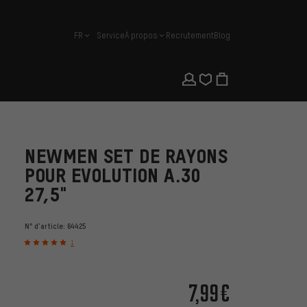
FR
Service
À propos
Recrutement
Blog
français
NEWMEN SET DE RAYONS
POUR EVOLUTION A.30
27,5"
N° d'article:
64425
1
7,99€