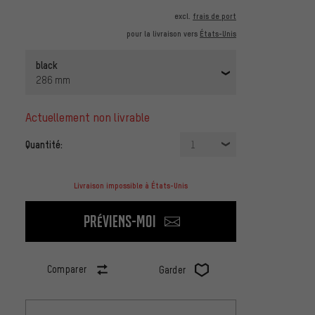
excl.
frais de port
pour la livraison vers
États-Unis
black
286 mm
actuellement non livrable
Quantité:
1
Livraison impossible à États-Unis
Préviens-moi
Comparer
Garder