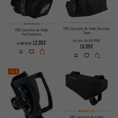
Note moyenne : 5 sur 5 d'après 6 avis
(6)
PRO Sacoche de Selle Discover
PRO Sacoche de Selle
Team
Performance
au lieu de
27,72€
12,99€
À PARTIR DE
16,99€
-41 %
Note moyenne : 3,5 sur 5 d'apr
(2)
PRO Sacoche de Cadre