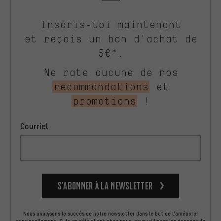
Inscris-toi maintenant
et reçois un bon d'achat de
5€*.
Ne rate aucune de nos
recommandations
et
promotions
!
Courriel
S’abonner à la newsletter
Nous analysons le succès de notre newsletter dans le but de l'améliorer
continuellement. Si tu es déjà client chez nous, nous utilisons les données de