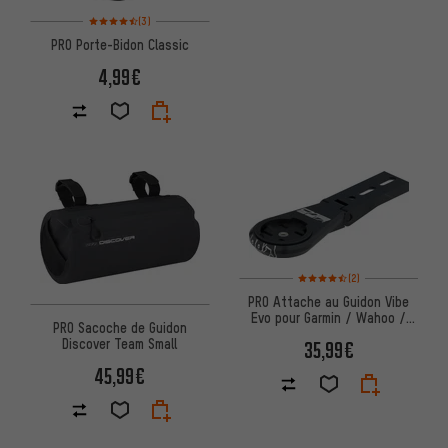
Note moyenne : 4,5 sur 5 d'après 3 avis
(3)
PRO Porte-Bidon Classic
4,99€
Note moyenne : 4,5 sur 5 d'apr
(2)
PRO Attache au Guidon Vibe
Evo pour Garmin / Wahoo /
PRO Sacoche de Guidon
Bryton
Discover Team Small
35,99€
45,99€