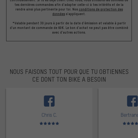
tes dernières commandes afin d'adapter celle-ci à tes intérêts et de la
rendre ainsi plus pertinente pour toi.
Nos
conditions de protection des
données
s'appliquent.
*Valable pendant 30 jours à partir de la date d'émission et valable à partir
d'un montant de commande de 60€. Le bon d'achat ne peut pas être combiné
avec d'autres actions.
NOUS FAISONS TOUT POUR QUE TU OBTIENNES
CE DONT TON BIKE A BESOIN
facebook
Chris C.
Bertrand
Note moyenne : 5 sur 5
Note moyen