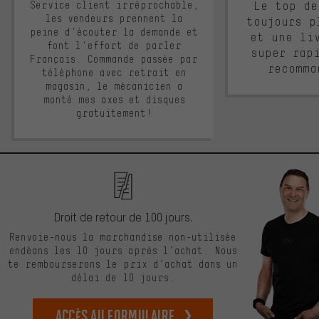
Service client irréprochable,
Le top de
les vendeurs prennent la
toujours p
peine d'écouter la demande et
et une li
font l'effort de parler
super rap
Français. Commande passée par
recomma
téléphone avec retrait en
magasin, le mécanicien a
monté mes axes et disques
gratuitement!
Droit de retour de 100 jours.
Renvoie-nous la marchandise non-utilisée
endéans les 10 jours après l’achat. Nous
te rembourserons le prix d’achat dans un
délai de 10 jours.
Accès au formulaire