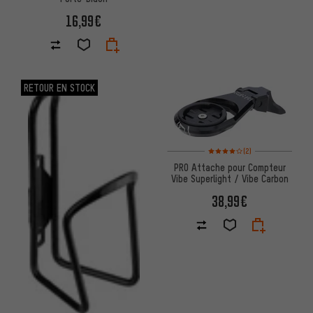
16,99€
RETOUR EN STOCK
Note moyenne : 4 sur 5 d'après
(2)
PRO Attache pour Compteur
Vibe Superlight / Vibe Carbon
38,99€