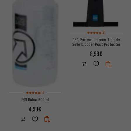
Note moyenne : 5 sur 5 d'après
(1)
PRO Protection pour Tige de
Selle Dropper Post Protector
8,99€
Note moyenne : 5 sur 5 d'après 1 avis
(1)
PRO Bidon 600 ml
4,99€