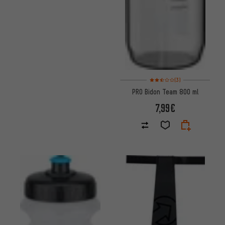
Note moyenne : 2,5 sur 5 d'aprè
(3)
PRO Bidon Team 800 ml
7,99€