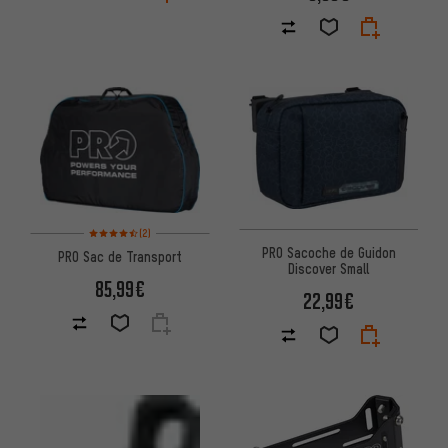
Note moyenne : 4,5 sur 5 d'après 2 avis
(2)
PRO Sacoche de Guidon
PRO Sac de Transport
Discover Small
85,99€
22,99€