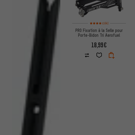
Note moyenne : 4 sur 5 d'après
(4)
PRO Fixation à la Selle pour
Porte-Bidon Tri Aerofuel
18,99€