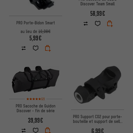
Discover Team Small
58,99€
PRO Porte-Bidon Smart
au lieu de
10,08€
5,99€
Note moyenne : 5 sur 5 d'après 2 avis
(2)
PRO Sacoche de Guidon
Discover - fin de série
PRO Support CO2 pour porte-
39,99€
bouteille et support de selle
Smart
6,99€