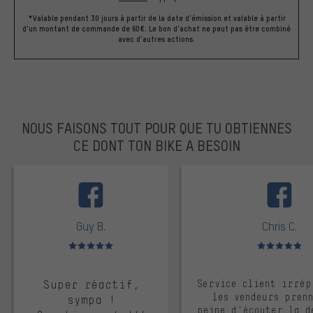
*Valable pendant 30 jours à partir de la date d'émission et valable à partir
d'un montant de commande de 60€. Le bon d'achat ne peut pas être combiné
avec d'autres actions.
NOUS FAISONS TOUT POUR QUE TU OBTIENNES
CE DONT TON BIKE A BESOIN
facebook
Guy B.
Chris C.
Note moyenne : 5 sur 5
Note moyenne : 
Super réactif,
Service client irrép
les vendeurs pren
sympa !
peine d'écouter la d