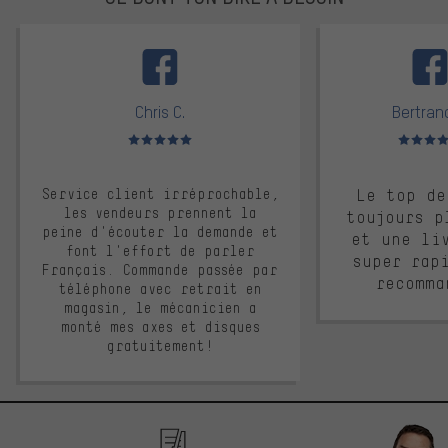
facebook
Chris C.
Bertrand
Note moyenne : 5 sur 5
Note moyen
Service client irréprochable,
Le top de
les vendeurs prennent la
toujours p
peine d'écouter la demande et
et une li
font l'effort de parler
super rap
Français. Commande passée par
recomma
téléphone avec retrait en
magasin, le mécanicien a
monté mes axes et disques
gratuitement!