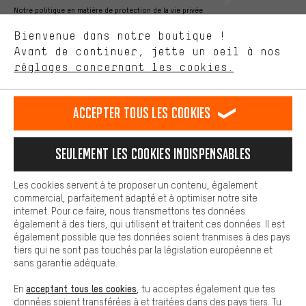
ça nous intéresse. Avec les cookies 'performance', tu peux nous
Notre politique en matière de protection de la vie privée
aider à améliorer notre site Internet et la gamme de produits que
Langue"
Bienvenue dans notre boutique !
nous proposons grâce à ton comportement d'achat.
Avant de continuer, jette un oeil à nos
Plus de confort
FR
EN
DE
ES
français
english
Deutsch
español
réglages concernant les cookies.
L'expérience d'achat est plus confortable. Ton expérience d'achat
est plus confortable. Avec les cookies de confort, nous
établissons des liens avec des plateformes de médias sociaux.
RÉSILIER LE CONTRAT
Communauté d'Aix-la-Chapelle
Accepter tous les cookies
Nous pouvons ainsi mettre à ta disposition d'autres contenus et
informations utiles. De plus, tu as la possibilité d'utiliser des
Programme d'affiliation
Mentions Légales
Protection des données
services supplémentaires qui te permettent de trouver plus
Seulement les cookies indispensables
facilement les bons produits. Par exemple, nous proposons une
Conditions générales de vente
Plateforme d'Alerte
fonction de chat qui permet de répondre rapidement et
facilement aux questions.
Reprise des batteries
Corepile
Paramètres de cookies
Les cookies servent à te proposer un contenu, également
commercial, parfaitement adapté et à optimiser notre site
Cookies de base
internet. Pour ce faire, nous transmettons tes données
Modifier le contraste
Les cookies de base garantissent que tu puisses utiliser les
également à des tiers, qui utilisent et traitent ces données. Il est
fonctions de notre site web.
également possible que tes données soient tranmises à des pays
Tous les prix s'entendent en euros (MwSt hors) plus les
tiers qui ne sont pas touchés par la législation européenne et
frais de port
États-Unis
pour la livraison vers
.
sans garantie adéquate.
acceptant tous les cookies
En
, tu acceptes également que tes
données soient transférées à et traitées dans des pays tiers. Tu