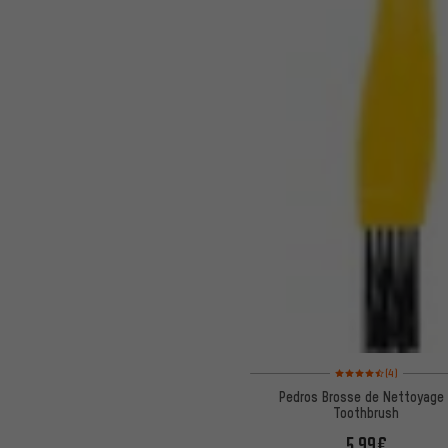
Note moyenne : 4,5 sur 
(4)
Pedros Brosse de Nettoyage 
Toothbrush
5,99€