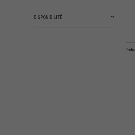
DISPONIBILITÉ
disponible pronto
(22)
disponible prochainement
(1)
Pedro