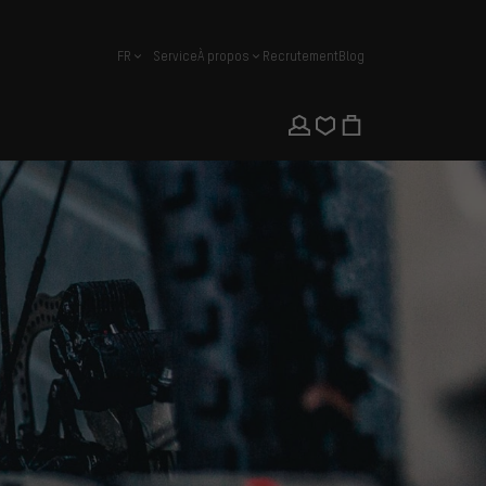
FR
Service
À propos
Recrutement
Blog
français