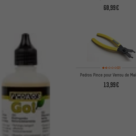
60,99€
Note moyenne : 1,5 sur 
(2)
Pedros Pince pour Verrou de Mai
13,99€