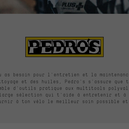
u
as
besoin
pour
l'entretien
et la maintenan
ttoyage
et des
huiles
, Pedro's
s'assure
que 
mble
d'outils
pratique aux multitools
polyval
arge
sélection
qui
t'aide
à
entretenir
et à
urnir
à ton
vélo
le
meilleur
soin
possible e