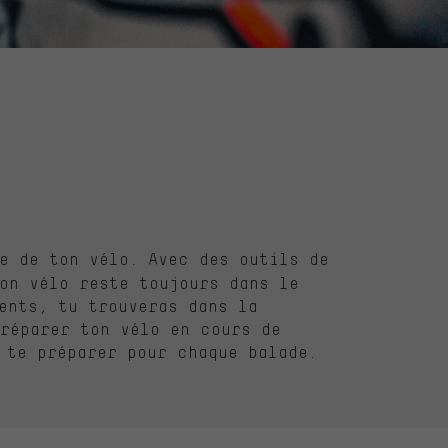
ce de ton
vélo
. Avec des
outils
de
ton
vélo
reste
toujours
dans le
ents
,
tu
trouveras
dans la
réparer
ton
vélo
en
cours
de
t
te
préparer
pour
chaque
balade
.