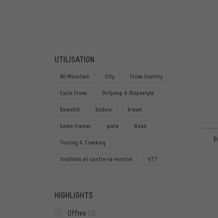
FILTRE
ARTICL
UTILISATION
All Mountain
City
Cross Country
Cyclo Cross
Dirtjump & Slopestyle
Downhill
Enduro
Gravel
home trainer
piste
Road
P
Touring & Trekking
triathlon et contre-la-montre
VTT
HIGHLIGHTS
Offres
(3)