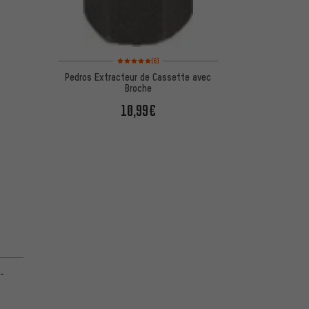
Note moyenne : 5 sur 5 d'après 6 avis
(6)
Pedros Extracteur de Cassette avec
Broche
10,99€
5 d'après 4 avis
-