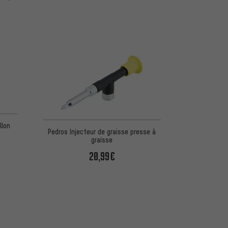
5 d'après 2 avis
llon
Pedros Injecteur de graisse presse à
graisse
20,99€