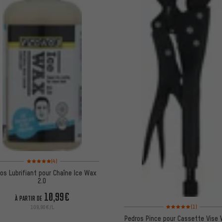
Note moyenne : 5 sur 5 d'après 4 avis
(4)
os Lubrifiant pour Chaîne Ice Wax
2.0
10,99€
À PARTIR DE
Note moyenne : 5 sur 5 
(1)
109,90€/L
Pedros Pince pour Cassette Vise W