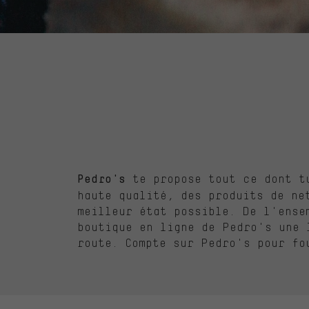
te
propose tout
ce
dont
t
Pedro's
haute
qualité
, des
produits
de
ne
meilleur
état possible. De
l'ense
boutique
en
ligne
de Pedro's
une
l
route. Compte sur Pedro's pour
fo