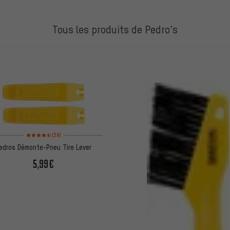
Tous les produits de Pedro's
ES
Note moyenne : 4,5 sur 5 d'après 39 avis
(39)
edros Démonte-Pneu Tire Lever
5,99€