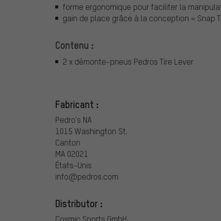
forme ergonomique pour faciliter la manipula
gain de place grâce à la conception « Snap 
Contenu :
2 x démonte-pneus Pedros Tire Lever
Fabricant :
Pedro's NA
1015 Washington St.
Canton
MA 02021
États-Unis
info@pedros.com
Distributor :
Cosmic Sports GmbH