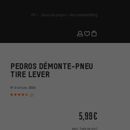
FR
Service
À propos
Recrutement
Blog
français
PEDROS DÉMONTE-PNEU
TIRE LEVER
N° d'article:
25555
39
5,99€
excl.
frais de port