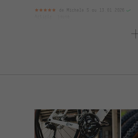
5 sur 5 étoiles
de Michele S.
au 13.01.2026
Article
: jaune
Top, sehr Robuste Ausführung, endlich mal 
kapitulieren und brechen.
5 sur 5 étoiles
de Alexander L.
au 27.05.2025
Article
: jaune
Einfach, robust, lässt sich gut ansetzen un
5 sur 5 étoiles
de Torsten S.
au 10.03.2025
Article
: rose
Eigentlich war dies nur ein Zusatzkauf und 
es gibt ein wesentliches Detail: die Stabilit
und sehr funktional. Sie bewähren sich selb