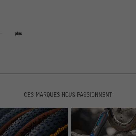
das Gefühl das sie nicht beim ersten hebeln gleich
plus
d an der Speiche befestigen. Perfekt!
CES MARQUES NOUS PASSIONNENT
ich habe bis dato nur einfache Reifenheber genutzt. Aber
ät! Die Reifenheber sind nicht nur schön, sondern stabil
st bei Rennradreifen sehr gut, schonen die Felge und