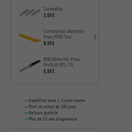
Schwalbe
Topea
Démon
3,99€
Lever 
6,99€
Continental Démonte-
Pneu MTB/Tour
Conti
Pneu 
0,99€
0,99€
BBB Démonte-Pneu
ProfiLift BTL-79
Maxxi
6,99€
4,99€
Expédition sous 1-3 jours ouvrés
Droit de retour de 100 jours
Retours gratuits
Plus de 25 ans d'expérience