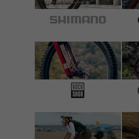
lassen sich gut in die Speichen klemmen. B
5 sur 5 étoiles
de Thorsten H.
au 22.11.2024
Article
: jaune
Der Gold-Standard unter den Kunststoff-Rei
für das Aufziehen von störrischen Reifen.
5 sur 5 étoiles
de Johan B.
au 04.11.2024
Article
: rose
The best
1 sur 5 étoiles
de Adrian M.
au 17.10.2024
Article
: rose