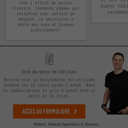
font l'effort de parler
super rap
Français. Commande passée par
recomma
téléphone avec retrait en
magasin, le mécanicien a
monté mes axes et disques
gratuitement!
Droit de retour de 100 jours.
Renvoie-nous la marchandise non-utilisée
endéans les 10 jours après l’achat. Nous
te rembourserons le prix d’achat dans un
délai de 10 jours.
Accès au formulaire
Herbert,
General Operations & Services