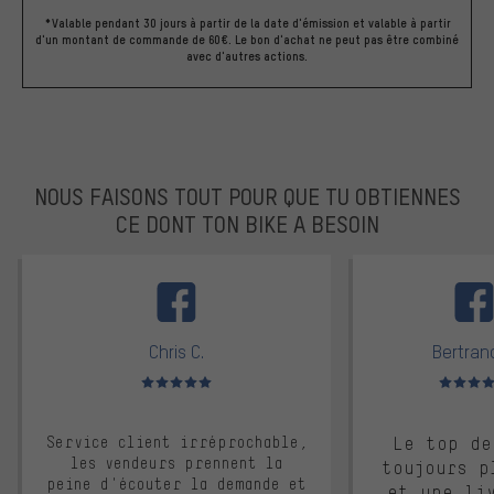
*Valable pendant 30 jours à partir de la date d'émission et valable à partir
d'un montant de commande de 60€. Le bon d'achat ne peut pas être combiné
avec d'autres actions.
NOUS FAISONS TOUT POUR QUE TU OBTIENNES
CE DONT TON BIKE A BESOIN
facebook
Chris C.
Bertrand
Note moyenne : 5 sur 5
Note moyen
Service client irréprochable,
Le top de
les vendeurs prennent la
toujours p
peine d'écouter la demande et
et une li