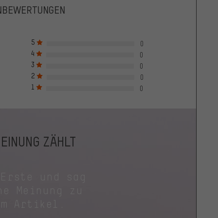
NBEWERTUNGEN
5
0
4
0
3
0
2
0
1
0
MEINUNG ZÄHLT
 Erste und sag
ne Meinung zu
em Artikel.