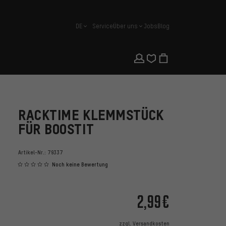
DE
Service
Über uns
Jobs
Blog
Deutsch
RACKTIME KLEMMSTÜCK
FÜR BOOSTIT
Artikel-Nr.:
79337
Noch keine Bewertung
2,99€
zzgl.
Versandkosten