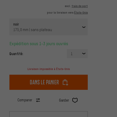
excl.
frais de port
pour la livraison vers
États-Unis
noir
175,0 mm | sans plateau
Expédition sous 1-3 jours ouvrés
Quantité:
1
Livraison impossible à États-Unis
dans le panier
Comparer
Garder