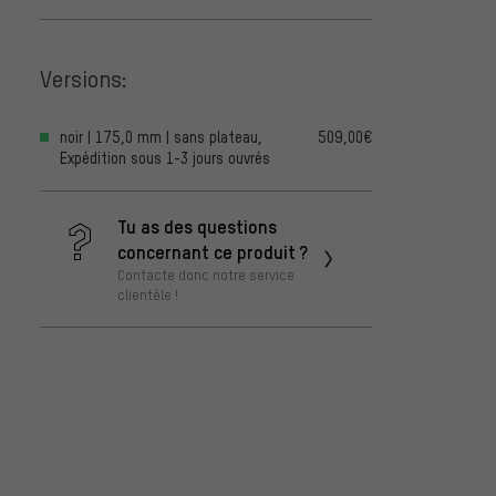
Versions:
noir | 175,0 mm | sans plateau,
509,00€
Expédition sous 1-3 jours ouvrés
Tu as des questions
concernant ce produit ?
Contacte donc notre service
clientèle !