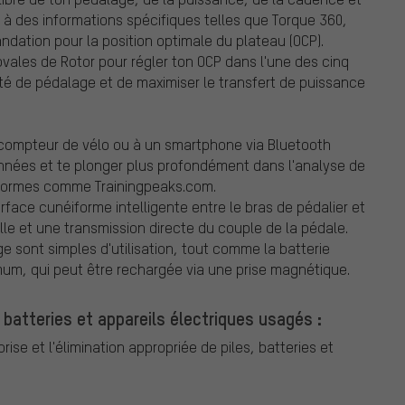
 à des informations spécifiques telles que Torque 360,
dation pour la position optimale du plateau (OCP).
ales de Rotor pour régler ton OCP dans l'une des cinq
cité de pédalage et de maximiser le transfert de puissance
 compteur de vélo ou à un smartphone via Bluetooth
nnées et te plonger plus profondément dans l'analyse de
eformes comme Trainingpeaks.com.
face cunéiforme intelligente entre le bras de pédalier et
elle et une transmission directe du couple de la pédale.
age sont simples d'utilisation, tout comme la batterie
m, qui peut être rechargée via une prise magnétique.
 batteries et appareils électriques usagés :
ise et l'élimination appropriée de piles, batteries et