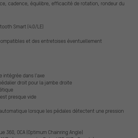
e, cadence, équilibre, efficacité de rotation, rondeur du
tooth Smart (4.0/LE)
 compatibles et des entretoises éventuellement
 intégrée dans l'axe
édalier droit pour la jambe droite
étique
 est presque vide
 automatique lorsque les pédales détectent une pression
rque 360, OCA (Optimum Chainring Angle)