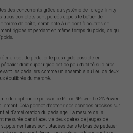
lles des concurrents grâce au système de forage Trinity
is trous complets sont percés depuis le boîtier de
e en forme de boîte, semblable à un pont à poutres en
mement rigides et perdent en même temps du poids, ce qui
/poids.
éer un set de pédalier le plus rigide possible en
pédalier droit super rigide est de peu d'utilité si le bras
cevant les pédaliers comme un ensemble au lieu de deux
ux équilibrés du marché.
tème de capteur de puissance Rotor INPower. Le 2INPower
llement. Cela permet d'obtenir des données précises sur
entiel d'amélioration du pédalage. La mesure de la
 mesurée dans l'axe, via deux paires de jauges de
e supplémentaires sont placées dans le bras de pédalier
 droite uniquement. Ainsi, une analyse indépendante ou