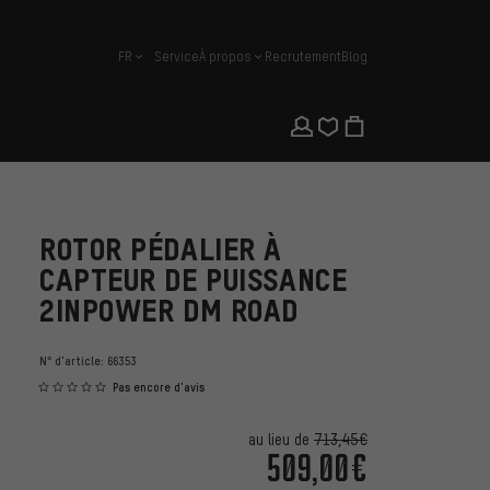
FR
Service
À propos
Recrutement
Blog
français
ROTOR PÉDALIER À
CAPTEUR DE PUISSANCE
2INPOWER DM ROAD
N° d'article:
66353
Pas encore d'avis
au lieu de
713,45€
509,00€