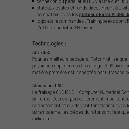
connexion du pédalier au PC via une clef USB
plateaux ovales et ronds Direct Mount à 1 v
plateaux Rotor ALDHU D
compatible avec les
logiciels recommandés : Trainingpeaks.com/Ro
d'utilisateur Rotor 2INPower
Technologies :
Alu 7055
Pour les meilleurs pédaliers, Rotor n'utilise qu
physiques supérieures d'un alliage 7000 avec u
matière première est inspectée par ultrasons p
Aluminium CNC
Le fraisage CNC (CNC = Computer Numerical Cont
uniforme. Ceci est particulièrement important 
correctement et qui doivent fonctionner avec 
ultramoderne, les pièces du rotor sont fabriqu
millimètre.