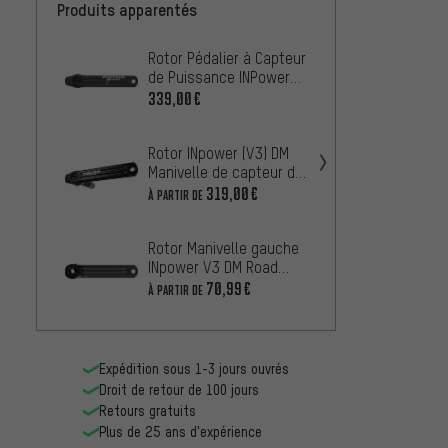
Produits apparentés
Rotor Pédalier à Capteur
Rotor 
de Puissance INPower
capte
DM Road
INpow
339,00€
429,0
34/50
Rotor INpower (V3) DM
Rotor 
Manivelle de capteur de
de Pu
puissance ROUTE
DM MT
319,00€
339,0
À PARTIR DE
Rotor Manivelle gauche
Rotor 
INpower V3 DM Road
capte
pour capteurs de
INpowe
70,99€
489,0
À PARTIR DE
puissance
Expédition sous 1-3 jours ouvrés
Droit de retour de 100 jours
Retours gratuits
Plus de 25 ans d'expérience