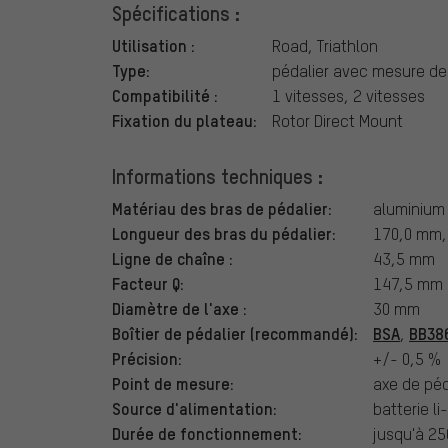
Spécifications :
Utilisation :
Road, Triathlon
Type:
pédalier avec mesure de
Compatibilité :
1 vitesses, 2 vitesses
Fixation du plateau:
Rotor Direct Mount
Informations techniques :
Matériau des bras de pédalier:
aluminium 
Longueur des bras du pédalier:
170,0 mm,
Ligne de chaîne :
43,5 mm
Facteur Q:
147,5 mm
Diamètre de l'axe :
30 mm
Boîtier de pédalier (recommandé):
BSA
BB38
,
Précision:
+/- 0,5 %
Point de mesure:
axe de péd
Source d'alimentation:
batterie l
Durée de fonctionnement:
jusqu'à 25