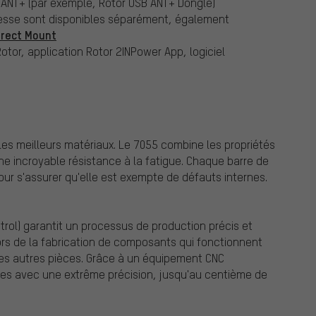
 ANT+ (par exemple, Rotor USB ANT+ Dongle)
itesse sont disponibles séparément, également
irect Mount
tor, application Rotor 2INPower App, logiciel
e les meilleurs matériaux. Le 7055 combine les propriétés
ne incroyable résistance à la fatigue. Chaque barre de
our s'assurer qu'elle est exempte de défauts internes.
rol) garantit un processus de production précis et
lors de la fabrication de composants qui fonctionnent
les autres pièces. Grâce à un équipement CNC
ées avec une extrême précision, jusqu'au centième de