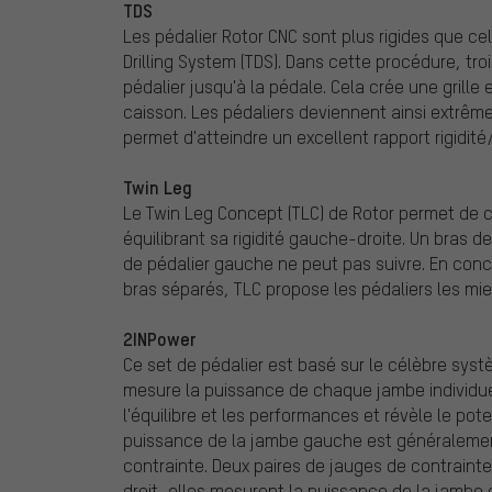
TDS
Les pédalier Rotor CNC sont plus rigides que ce
Drilling System (TDS). Dans cette procédure, tro
pédalier jusqu'à la pédale. Cela crée une grill
caisson. Les pédaliers deviennent ainsi extrê
permet d'atteindre un excellent rapport rigidité
Twin Leg
Le Twin Leg Concept (TLC) de Rotor permet de cr
équilibrant sa rigidité gauche-droite. Un bras de 
de pédalier gauche ne peut pas suivre. En con
bras séparés, TLC propose les pédaliers les mie
2INPower
Ce set de pédalier est basé sur le célèbre sys
mesure la puissance de chaque jambe individue
l'équilibre et les performances et révèle le pot
puissance de la jambe gauche est généralement
contrainte. Deux paires de jauges de contraint
droit, elles mesurent la puissance de la jambe