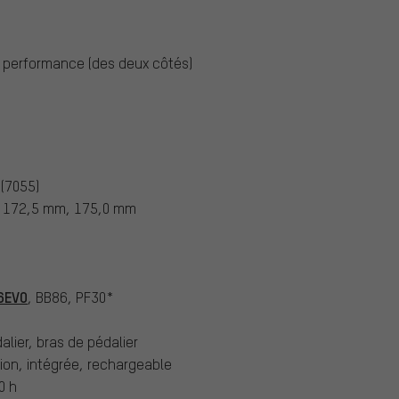
 performance (des deux côtés)
(7055)
 172,5 mm, 175,0 mm
6EVO
, BB86, PF30*
alier, bras de pédalier
i-ion, intégrée, rechargeable
0 h