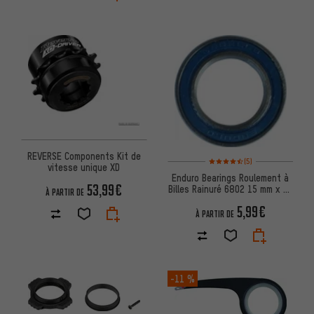
REVERSE Components Kit de
Note moyenne : 4,5 sur 5 d'apr
(5)
vitesse unique XD
Enduro Bearings Roulement à
53,99€
Billes Rainuré 6802 15 mm x 24
À PARTIR DE
mm x 5 mm
5,99€
À PARTIR DE
-11 %