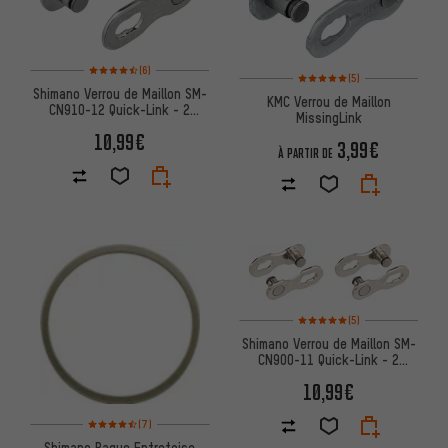
Note moyenne : 4,5 sur 5 d'après 6 avis
(6)
Note moyenne : 5 sur 5 d'après
(5)
Shimano Verrou de Maillon SM-
KMC Verrou de Maillon
CN910-12 Quick-Link - 2
MissingLink
pièces
10,99€
3,99€
À PARTIR DE
Note moyenne : 5 sur 5 d'après
(5)
Shimano Verrou de Maillon SM-
CN900-11 Quick-Link - 2
pièces
10,99€
Note moyenne : 4,5 sur 5 d'après 7 avis
(7)
Shimano Bague Entretoise