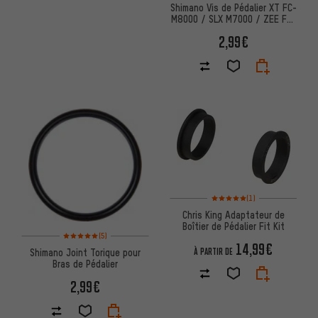
Shimano Vis de Pédalier XT FC-
M8000 / SLX M7000 / ZEE FC-
M640 / Deore FC-M6000
2,99€
Note moyenne : 5 sur 5 d'après
(1)
Chris King Adaptateur de
Boîtier de Pédalier Fit Kit
Note moyenne : 5 sur 5 d'après 5 avis
(5)
14,99€
Shimano Joint Torique pour
À PARTIR DE
Bras de Pédalier
2,99€