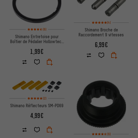
Note moyenne : 5 sur 5 d'après
(4)
Note moyenne : 4,5 sur 5 d'après 6 avis
Shimano Broche de
(6)
Raccordement 9 vitesses
Shimano Entretoise pour
Boîtier de Pédalier Hollowtech
6,99€
II
1,99€
Note moyenne : 5 sur 5 d'après 2 avis
(2)
Shimano Réflecteurs SM-PD69
4,99€
Note moyenne : 4,5 sur 5 d'apr
(6)