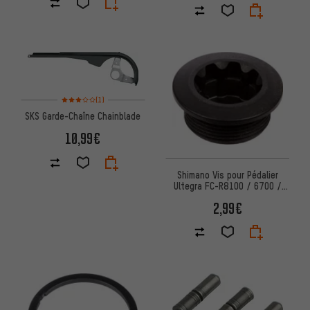
Note moyenne : 3 sur 5 d'après 1 avis
(1)
SKS Garde-Chaîne Chainblade
10,99€
Shimano Vis pour Pédalier
Ultegra FC-R8100 / 6700 /
105 FC-5700 / LX FC-T671
2,99€