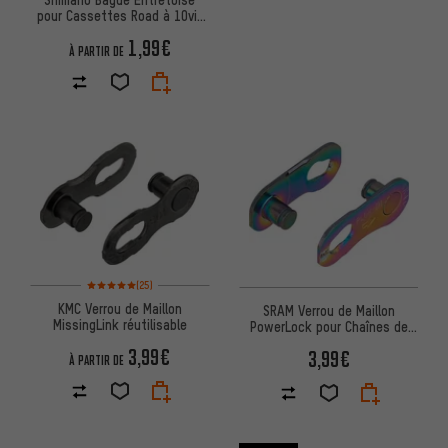
pour Cassettes Road à 10vit
et Cassettes VTT à 12vit
1,99€
À PARTIR DE
Note moyenne : 5 sur 5 d'après 25 avis
(25)
KMC Verrou de Maillon
SRAM Verrou de Maillon
MissingLink réutilisable
PowerLock pour Chaînes de
Route à 12 Vitesses
3,99€
3,99€
À PARTIR DE