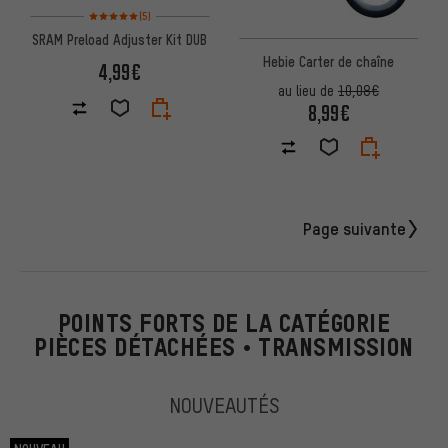
Note moyenne : 5 sur 5 d'après 5 avis
(5)
SRAM Preload Adjuster Kit DUB
Hebie Carter de chaîne
4,99€
au lieu de
10,08€
8,99€
Page suivante
POINTS FORTS DE LA CATÉGORIE
PIÈCES DÉTACHÉES • TRANSMISSION
NOUVEAUTÉS