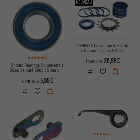
NOUVEAU
REVERSE Components Kit de
vitesses simples HG 13T
Note moyenne : 5 sur 5 d'après 3 avis
(3)
20,99€
À PARTIR DE
Enduro Bearings Roulement à
Billes Rainuré 6902 15 mm x 28
mm x 7 mm
5,99€
À PARTIR DE
Note moyenne : 5 sur 5 d'après
(2)