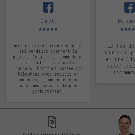
Chris C.
Bertrand
Note moyenne : 5 sur 5
Note moyen
Service client irréprochable,
Le top de
les vendeurs prennent la
toujours p
peine d'écouter la demande et
et une li
font l'effort de parler
super rap
Français. Commande passée par
recomma
téléphone avec retrait en
magasin, le mécanicien a
monté mes axes et disques
gratuitement!