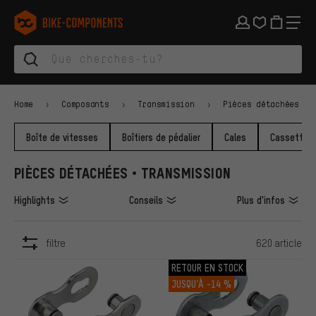
Aller à la navigation principale
Aller à la navigation des catégories
Aller au contenu
Aller aux marques et à la newsletter
Aller au pied de page
bike-components.de Page d'accueil
Home
Composants
Transmission
Pièces détachées
Boîte de vitesses
Boîtiers de pédalier
Cales
Cassettes
PIÈCES DÉTACHÉES • TRANSMISSION
Highlights
Conseils
Plus d'infos
filtre
620 article
ARTICLES
RETOUR EN STOCK
JUSQU’À
-14 %