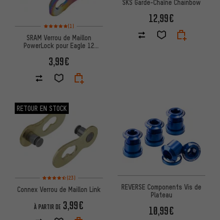
SKS Garde-Chaîne Chainbow
12,99€
Note moyenne : 5 sur 5 d'après 1 avis
(1)
SRAM Verrou de Maillon
PowerLock pour Eagle 12
vitesses
3,99€
RETOUR EN STOCK
Note moyenne : 4,5 sur 5 d'après 23 avis
(23)
REVERSE Components Vis de
Connex Verrou de Maillon Link
Plateau
3,99€
À PARTIR DE
10,99€