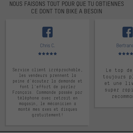
NOUS FAISONS TOUT POUR QUE TU OBTIENNES
CE DONT TON BIKE A BESOIN
facebook
Chris C.
Bertrand
Note moyenne : 5 sur 5
Note moyen
Service client irréprochable,
Le top de
les vendeurs prennent la
toujours p
peine d'écouter la demande et
et une li
font l'effort de parler
super rap
Français. Commande passée par
recomma
téléphone avec retrait en
magasin, le mécanicien a
monté mes axes et disques
gratuitement!