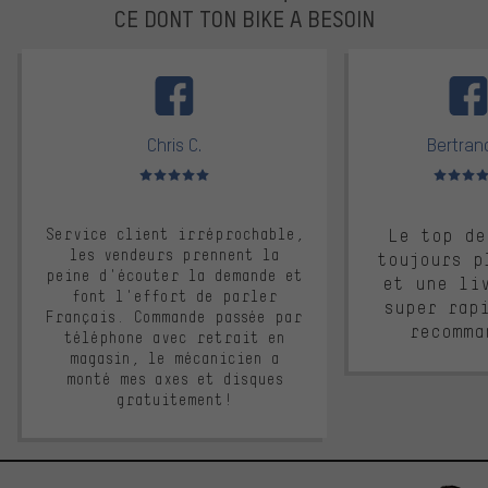
CE DONT TON BIKE A BESOIN
facebook
Chris C.
Bertrand
Note moyenne : 5 sur 5
Note moyen
Service client irréprochable,
Le top de
les vendeurs prennent la
toujours p
peine d'écouter la demande et
et une li
font l'effort de parler
super rap
Français. Commande passée par
recomma
téléphone avec retrait en
magasin, le mécanicien a
monté mes axes et disques
gratuitement!