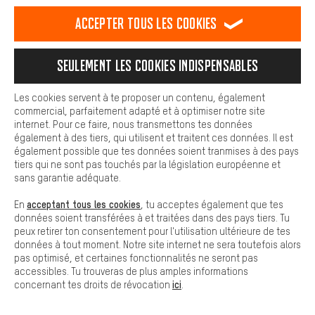
est plus confortable. Avec les cookies de confort, nous
établissons des liens avec des plateformes de médias sociaux.
RÉSILIER LE CONTRAT
Communauté d'Aix-la-Chapelle
Accepter tous les cookies
Nous pouvons ainsi mettre à ta disposition d'autres contenus et
informations utiles. De plus, tu as la possibilité d'utiliser des
Programme d'affiliation
Mentions Légales
Protection des données
services supplémentaires qui te permettent de trouver plus
Seulement les cookies indispensables
facilement les bons produits. Par exemple, nous proposons une
Conditions générales de vente
Plateforme d'Alerte
fonction de chat qui permet de répondre rapidement et
facilement aux questions.
Reprise des batteries
Corepile
Paramètres de cookies
Les cookies servent à te proposer un contenu, également
commercial, parfaitement adapté et à optimiser notre site
Cookies de base
internet. Pour ce faire, nous transmettons tes données
Modifier le contraste
Les cookies de base garantissent que tu puisses utiliser les
également à des tiers, qui utilisent et traitent ces données. Il est
fonctions de notre site web.
également possible que tes données soient tranmises à des pays
Tous les prix s'entendent en euros (MwSt hors) plus les
tiers qui ne sont pas touchés par la législation européenne et
frais de port
États-Unis
pour la livraison vers
.
sans garantie adéquate.
acceptant tous les cookies
En
, tu acceptes également que tes
données soient transférées à et traitées dans des pays tiers. Tu
peux retirer ton consentement pour l'utilisation ultérieure de tes
données à tout moment. Notre site internet ne sera toutefois alors
pas optimisé, et certaines fonctionnalités ne seront pas
accessibles. Tu trouveras de plus amples informations
ici
concernant tes droits de révocation
.