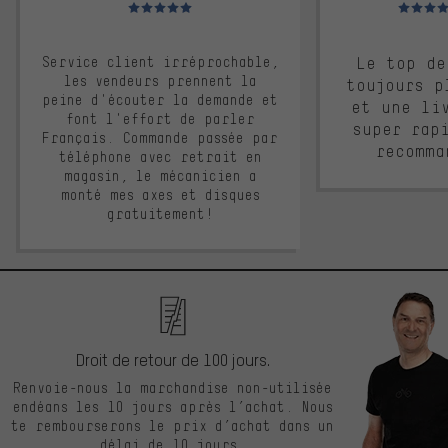
Note moyenne : 5 sur 5
Note moyen
Service client irréprochable,
Le top de
les vendeurs prennent la
toujours p
peine d'écouter la demande et
et une li
font l'effort de parler
super rap
Français. Commande passée par
recomma
téléphone avec retrait en
magasin, le mécanicien a
monté mes axes et disques
gratuitement!
Droit de retour de 100 jours.
Renvoie-nous la marchandise non-utilisée
endéans les 10 jours après l’achat. Nous
te rembourserons le prix d’achat dans un
délai de 10 jours.