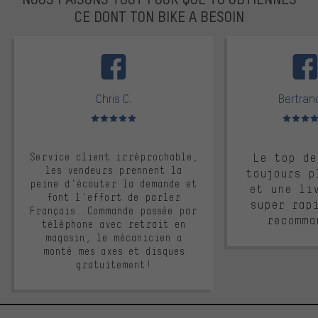
CE DONT TON BIKE A BESOIN
facebook
Chris C.
Bertrand
Note moyenne : 5 sur 5
Note moyen
Service client irréprochable,
Le top de
les vendeurs prennent la
toujours p
peine d'écouter la demande et
et une li
font l'effort de parler
super rap
Français. Commande passée par
recomma
téléphone avec retrait en
magasin, le mécanicien a
monté mes axes et disques
gratuitement!