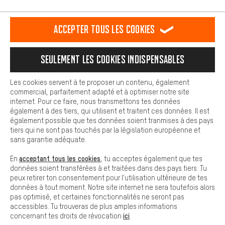
L'expérience d'achat est plus confortable. Ton expérience d'achat
est plus confortable. Avec les cookies de confort, nous
établissons des liens avec des plateformes de médias sociaux.
RÉSILIER LE CONTRAT
Communauté d'Aix-la-Chapelle
Accepter tous les cookies
Nous pouvons ainsi mettre à ta disposition d'autres contenus et
informations utiles. De plus, tu as la possibilité d'utiliser des
Programme d'affiliation
Mentions Légales
Protection des données
services supplémentaires qui te permettent de trouver plus
Seulement les cookies indispensables
facilement les bons produits. Par exemple, nous proposons une
Conditions générales de vente
Plateforme d'Alerte
fonction de chat qui permet de répondre rapidement et
facilement aux questions.
Reprise des batteries
Corepile
Paramètres de cookies
Les cookies servent à te proposer un contenu, également
commercial, parfaitement adapté et à optimiser notre site
Cookies de base
internet. Pour ce faire, nous transmettons tes données
Modifier le contraste
Les cookies de base garantissent que tu puisses utiliser les
également à des tiers, qui utilisent et traitent ces données. Il est
fonctions de notre site web.
également possible que tes données soient tranmises à des pays
Tous les prix s'entendent en euros (MwSt hors) plus les
tiers qui ne sont pas touchés par la législation européenne et
frais de port
États-Unis
pour la livraison vers
.
sans garantie adéquate.
acceptant tous les cookies
En
, tu acceptes également que tes
données soient transférées à et traitées dans des pays tiers. Tu
peux retirer ton consentement pour l'utilisation ultérieure de tes
données à tout moment. Notre site internet ne sera toutefois alors
pas optimisé, et certaines fonctionnalités ne seront pas
accessibles. Tu trouveras de plus amples informations
ici
concernant tes droits de révocation
.