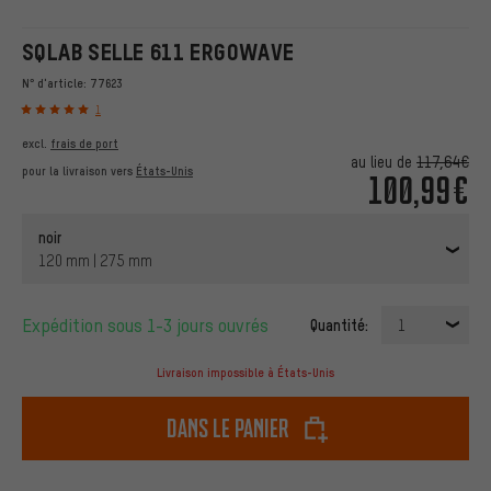
SQLAB SELLE 611 ERGOWAVE
N° d'article:
77623
1
excl.
frais de port
au lieu de
117,64€
pour la livraison vers
États-Unis
100,99€
noir
120 mm | 275 mm
Expédition sous 1-3 jours ouvrés
Quantité:
1
Livraison impossible à États-Unis
dans le panier