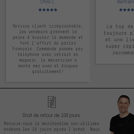
Chris C.
Bertrand
Note moyenne : 5 sur 5
Note moyen
Service client irréprochable,
Le top de
les vendeurs prennent la
toujours p
peine d'écouter la demande et
et une li
font l'effort de parler
super rap
Français. Commande passée par
recomma
téléphone avec retrait en
magasin, le mécanicien a
monté mes axes et disques
gratuitement!
Droit de retour de 100 jours.
Renvoie-nous la marchandise non-utilisée
endéans les 10 jours après l’achat. Nous