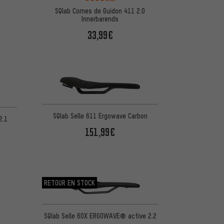
SQlab Cornes de Guidon 411 2.0
Innerbarends
33,99€
SQlab Selle 611 Ergowave Carbon
2.1
151,99€
RETOUR EN STOCK
SQlab Selle 6OX ERGOWAVE® active 2.2