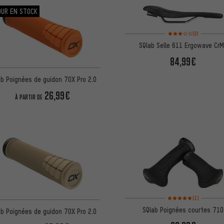
OUR EN STOCK
Note moyenne : 3 sur 5
(2)
SQlab Selle 611 Ergowave Cr
84,99€
ab Poignées de guidon 7OX Pro 2.0
26,99€
À PARTIR DE
Note moyenne : 5 sur 5 
(1)
SQlab Poignées courtes 710
ab Poignées de guidon 7OX Pro 2.0