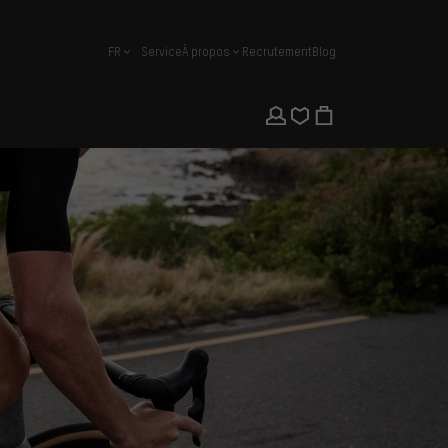
FR
Service
À propos
Recrutement
Blog
français