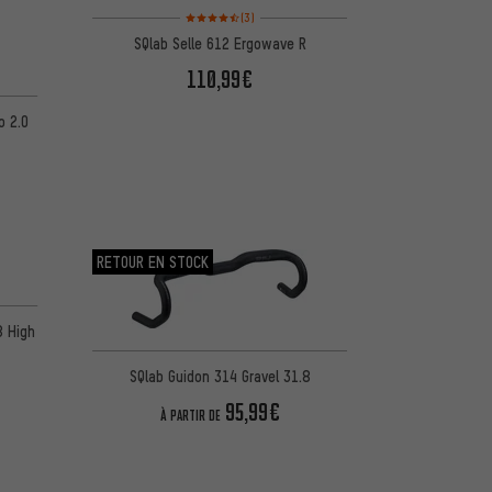
Note moyenne : 4,5 sur 5 d'après 3 avis
(3)
SQlab Selle 612 Ergowave R
110,99€
o 2.0
RETOUR EN STOCK
d'après 9 avis
8 High
SQlab Guidon 314 Gravel 31.8
95,99€
À PARTIR DE