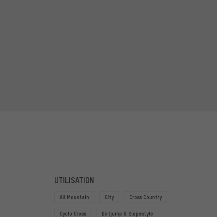
FILTRE
ARTICL
UTILISATION
All Mountain
City
Cross Country
Cyclo Cross
Dirtjump & Slopestyle