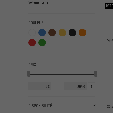
Vêtements
(2)
RET
COULEUR
SQl
PRIX
-
€
€
DISPONIBILITÉ
SQl