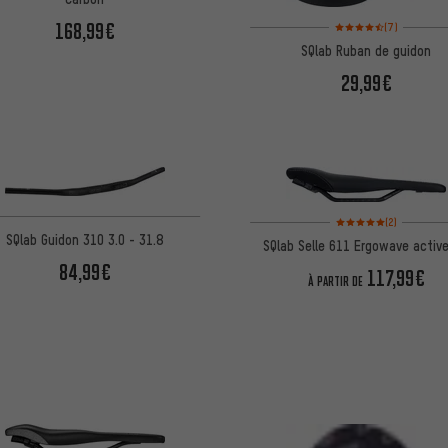
Note moyenne : 4,5 sur 
168,99€
(7)
SQlab Ruban de guidon
29,99€
Note moyenne : 5 sur 5 
(2)
SQlab Guidon 310 3.0 - 31.8
SQlab Selle 611 Ergowave active
84,99€
117,99€
À PARTIR DE