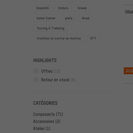
Downhill
Enduro
Gravel
SQla
home trainer
piste
Road
Touring & Trekking
triathlon et contre-la-montre
VTT
HIGHLIGHTS
JUSQ
Offres
(12)
Retour en stock
(6)
CATÉGORIES
Composants
(71)
Accessoires
(2)
Atelier
(1)