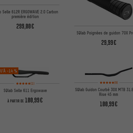
b Selle 612R ERGOWAVE 2.0 Carbon
première édition
299,00€
SQlab Poignées de guidon 7OX Pr
29,99€
U’À
-14 %
Note moyenne : 5 sur 5 
Note moyenne : 5 sur 5 d'après 1 avis
(9)
(1)
SQlab Guidon Courbé 3OX MTB 31.
SQlab Selle 611 Ergowave
Rise 45 mm
100,99€
À PARTIR DE
100,99€