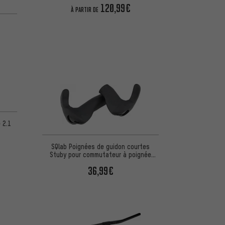
120,99€
À PARTIR DE
5 d'après 7 avis
d'après 2 avis
 2.1
SQlab Poignées de guidon courtes
Stuby pour commutateur à poignée
tournante
36,99€