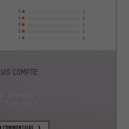
5
0
4
0
3
0
2
0
1
0
AVIS COMPTE
le premier à
r ton avis !
un commentaire