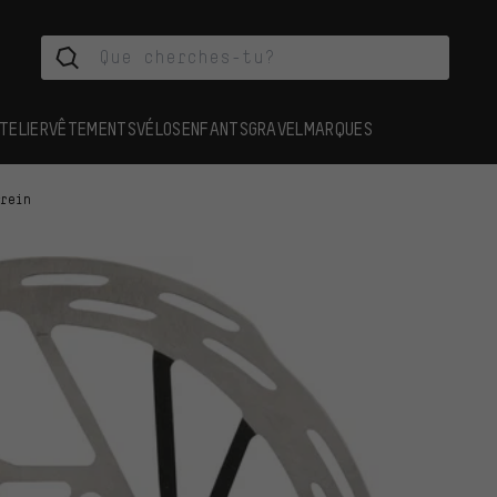
TELIER
VÊTEMENTS
VÉLOS
ENFANTS
GRAVEL
MARQUES
frein