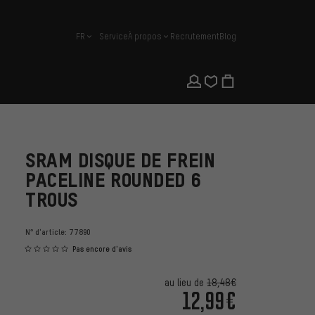
FR
Service
À propos
Recrutement
Blog
français
SRAM DISQUE DE FREIN
PACELINE ROUNDED 6
TROUS
N° d'article:
77890
Pas encore d'avis
au lieu de
18,48€
12,99€