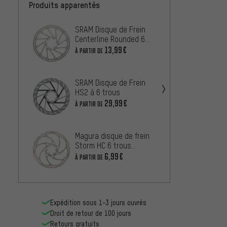
Produits apparentés
SRAM Disque de Frein
SRAM D
Centerline Rounded 6
6 trou
trous 1 pièce
Emball
13,99€
À PARTIR DE
À PARTIR
SRAM D
SRAM Disque de Frein
Pacel
HS2 à 6 trous
Cente
29,99€
À PARTIR
À PARTIR DE
Magura
Magura disque de frein
Storm 
Storm HC 6 trous
Emball
8,99€
(emballage atelier)
6,99€
À PARTIR DE
Expédition sous 1-3 jours ouvrés
Droit de retour de 100 jours
Retours gratuits