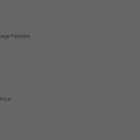
inage Paceline
trous