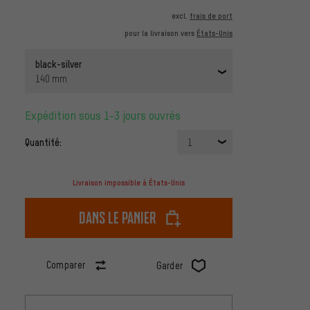
excl.
frais de port
pour la livraison vers
États-Unis
black-silver
140 mm
Expédition sous 1-3 jours ouvrés
Quantité:
1
Livraison impossible à États-Unis
dans le panier
Comparer
Garder