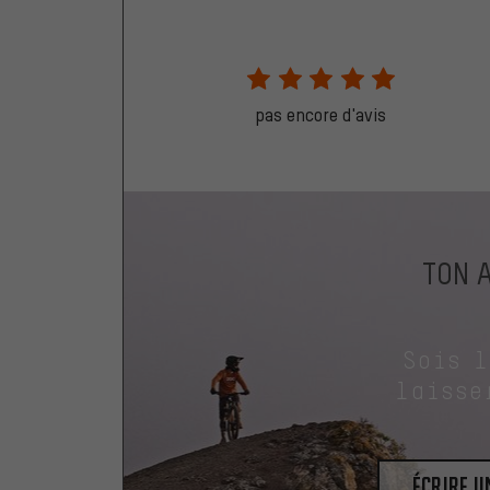
pas encore d'avis
TON 
Sois 
laisse
Écrire 