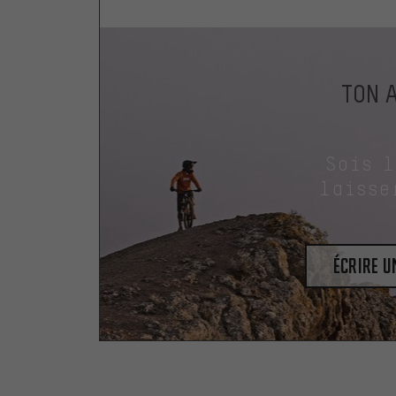
TON 
Sois 
laisse
Écrire 