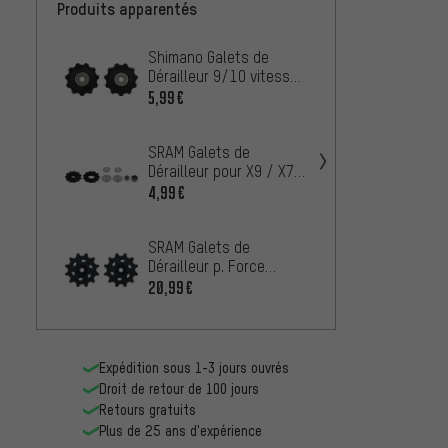
Produits apparentés
Shimano Galets de
Campa
Dérailleur 9/10 vitesses
Dérail
- 1 paire
5,99€
À PARTIR
SRAM Galets de
Shima
Dérailleur pour X9 / X7 /
Dérail
SX-5 / SX-4
R9100 
4,99€
16,99
paire
SRAM Galets de
BBB Ga
Dérailleur p. Force
Roller
1/Force CX1/Rival
20,99€
14,99
1/XX1/X01/X0
DH/X1/GX
Expédition sous 1-3 jours ouvrés
Droit de retour de 100 jours
Retours gratuits
Plus de 25 ans d'expérience