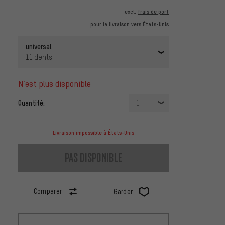
excl.
frais de port
pour la livraison vers
États-Unis
universal
11 dents
n’est plus disponible
Quantité:
1
Livraison impossible à États-Unis
pas disponible
Comparer
Garder