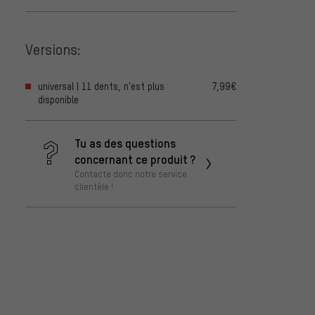
Versions:
universal | 11 dents, n’est plus
7,99€
disponible
Tu as des questions
concernant ce produit ?
Contacte donc notre service
clientèle !