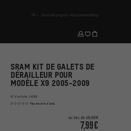
FR
Service
À propos
Recrutement
Blog
français
SRAM KIT DE GALETS DE
DÉRAILLEUR POUR
MODÈLE X9 2005-2009
N° d'article:
14059
Pas encore d'avis
au lieu de
10,92€
7,99€