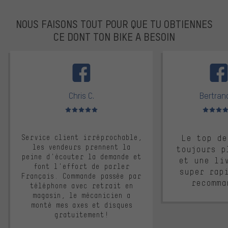
NOUS FAISONS TOUT POUR QUE TU OBTIENNES
CE DONT TON BIKE A BESOIN
facebook
Chris C.
Bertrand
Note moyenne : 5 sur 5
Note moyen
Service client irréprochable,
Le top de
les vendeurs prennent la
toujours p
peine d'écouter la demande et
et une li
font l'effort de parler
super rap
Français. Commande passée par
recomma
téléphone avec retrait en
magasin, le mécanicien a
monté mes axes et disques
gratuitement!