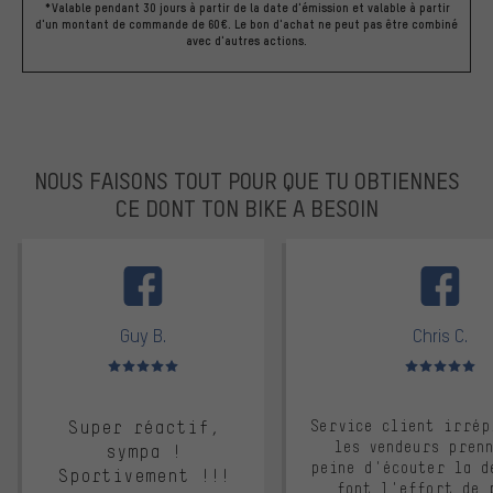
*Valable pendant 30 jours à partir de la date d'émission et valable à partir
d'un montant de commande de 60€. Le bon d'achat ne peut pas être combiné
avec d'autres actions.
NOUS FAISONS TOUT POUR QUE TU OBTIENNES
CE DONT TON BIKE A BESOIN
facebook
Guy B.
Chris C.
Note moyenne : 5 sur 5
Note moyenne : 
Super réactif,
Service client irrép
les vendeurs pren
sympa !
peine d'écouter la d
Sportivement !!!
font l'effort de 