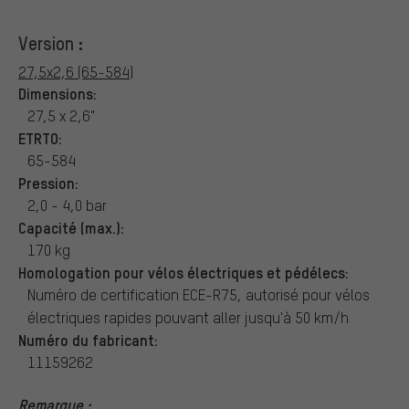
Version :
27,5x2,6 (65-584)
Dimensions:
27,5 x 2,6"
ETRTO:
65-584
Pression:
2,0 - 4,0 bar
Capacité (max.):
170 kg
Homologation pour vélos électriques et pédélecs:
Numéro de certification ECE-R75, autorisé pour vélos
électriques rapides pouvant aller jusqu'à 50 km/h
Numéro du fabricant:
11159262
Remarque :